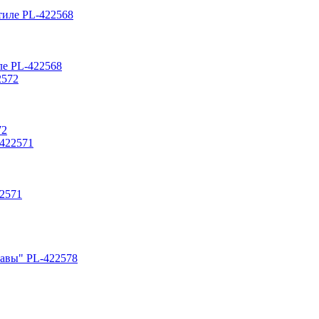
ле PL-422568
72
22571
равы" PL-422578