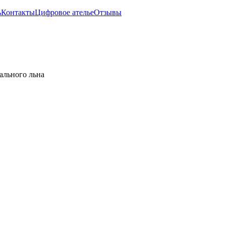
ь
Контакты
Цифровое ателье
Отзывы
ального льна