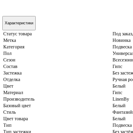
Характеристики
Статус товара
Под заказ
Метка
Новинка
Категория
Подвеска
Пол
Универса
Сезон
Всесезон
Состав
Гипс
Застежка
Без засте
Отделка
Ручная ро
Цвет
Белый
Материал
Гипс
Производитель
LinenBy
Базовый цвет
Белый
Стиль
Фантази
Цвет товара
Белый
Тип
Подвеска
Тип застежки
Без застё