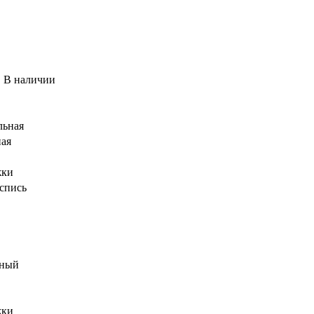
, В наличии
льная
ная
жки
спись
йный
жки