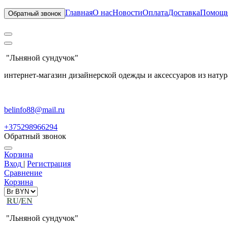
Главная
О нас
Новости
Оплата
Доставка
Помощ
Обратный звонок
"Льняной сундучок"
интернет-магазин дизайнерской одежды и аксессуаров из натур
belinfo88@mail.ru
+375298966294
Обратный звонок
Корзина
Вход
|
Регистрация
Сравнение
Корзина
RU
/
EN
"Льняной сундучок"