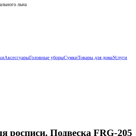
ального льна
ки
Аксессуары
Головные уборы
Сумки
Товары для дома
Услуги
я росписи. Подвеска FRG-205