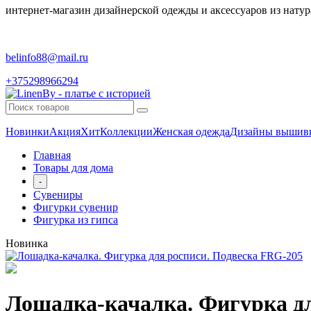
интернет-магазин дизайнерской одежды и аксессуаров из натур
belinfo88@mail.ru
+375298966294
Новинки
Акция
Хит
Коллекции
Женская одежда
Дизайны вышив
Главная
Товары для дома
-
Сувениры
Фигурки сувенир
Фигурка из гипса
Новинка
Лошадка-качалка. Фигурка дл