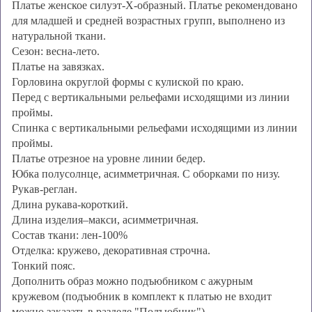
Платье женское силуэт-X-образный. Платье рекомендовано
для младшей и средней возрастных групп, выполнено из
натуральной ткани.
Сезон: весна-лето.
Платье на завязках.
Горловина округлой формы с кулиской по краю.
Перед с вертикальными рельефами исходящими из линии
проймы.
Спинка с вертикальными рельефами исходящими из линии
проймы.
Платье отрезное на уровне линии бедер.
Юбка полусолнце, асимметричная. С оборками по низу.
Рукав-реглан.
Длина рукава-короткий.
Длина изделия–макси, асимметричная.
Состав ткани: лен-100%
Отделка: кружево, декоративная строчна.
Тонкий пояс.
Дополнить образ можно подъюбником с ажурным
кружевом (подъюбник в комплект к платью не входит
можно заказать в разделе "Подъюбник").