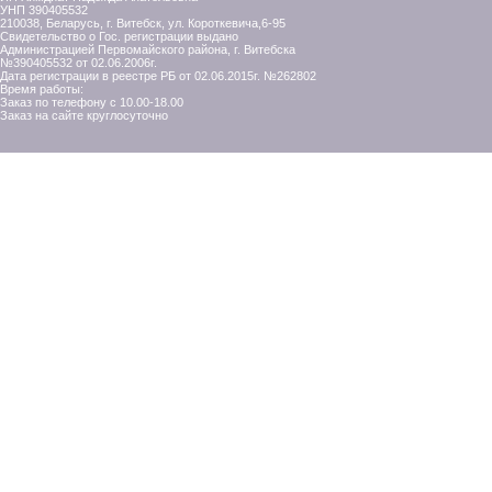
УНП 390405532
210038, Беларусь, г. Витебск, ул. Короткевича,6-95
Свидетельство о Гос. регистрации выдано
Администрацией Первомайского района, г. Витебска
№390405532 от 02.06.2006г.
Дата регистрации в реестре РБ от 02.06.2015г. №262802
Время работы:
Заказ по телефону с 10.00-18.00
Заказ на сайте круглосуточно