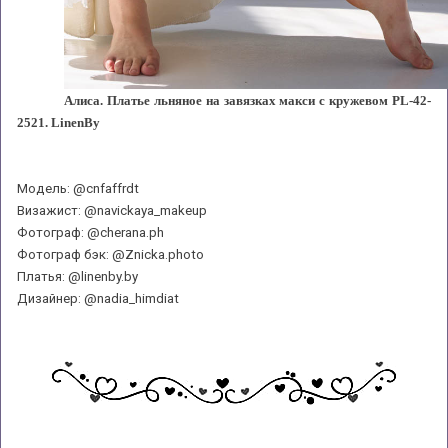
Алиса. Платье льняное на завязках макси с кружевом PL-42-
2521. LinenBy
Модель: @cnfaffrdt
Визажист: @navickaya_makeup
Фотограф: @cherana.ph
Фотограф бэк: @Znicka.photo
Платья: @linenby.by
Дизайнер: @nadia_himdiat