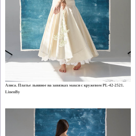
Алиса. Платье льняное на завязках макси с кружевом PL-42-2521.
LinenBy