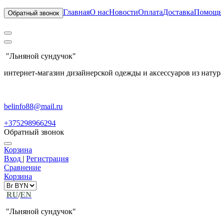
Главная
О нас
Новости
Оплата
Доставка
Помощ
Обратный звонок
"Льняной сундучок"
интернет-магазин дизайнерской одежды и аксессуаров из натур
belinfo88@mail.ru
+375298966294
Обратный звонок
Корзина
Вход
|
Регистрация
Сравнение
Корзина
RU
/
EN
"Льняной сундучок"