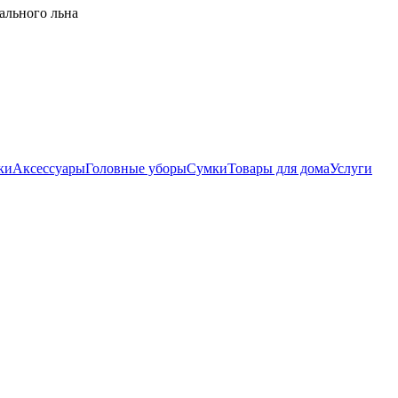
ального льна
ки
Аксессуары
Головные уборы
Сумки
Товары для дома
Услуги