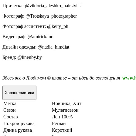
Прическа: @viktoria_aleshko_hairstylist
Фотограф: @Trotskaya_photographer
Фотограф ассистент: @keity_ph
Видеограф: @amirickano
Дизайн одежды: @nadia_himdiat
Бренд: @linenby.by
Здесь все о Любимом © платье – от идеи до воплощения
www.h
Характеристики
Метка
Новинка, Хит
Сезон
Мультисезон
Состав
Лен 100%
Покрой рукава
Реглан
Длина рукава
Короткий