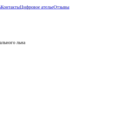
ь
Контакты
Цифровое ателье
Отзывы
ального льна