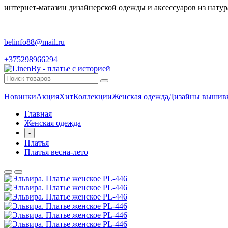
интернет-магазин дизайнерской одежды и аксессуаров из натур
belinfo88@mail.ru
+375298966294
Новинки
Акция
Хит
Коллекции
Женская одежда
Дизайны вышив
Главная
Женская одежда
-
Платья
Платья весна-лето