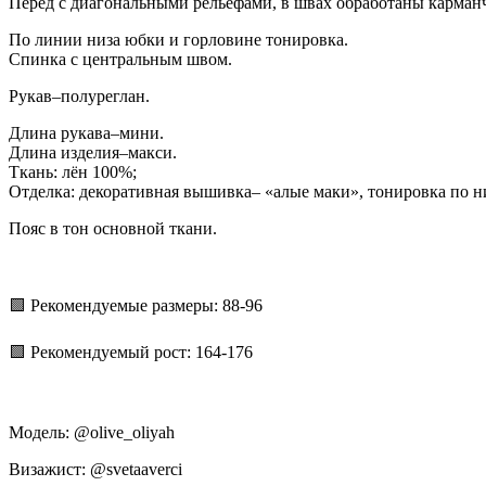
Перед с диагональными рельефами, в швах обработаны карманч
По линии низа юбки и горловине тонировка.
Спинка с центральным швом.
Рукав–полуреглан.
Длина рукава–мини.
Длина изделия–макси.
Ткань: лён 100%;
Отделка: декоративная вышивка– «алые маки», тонировка по н
Пояс в тон основной ткани.
🟩 Рекомендуемые размеры: 88-96
🟩 Рекомендуемый рост: 164-176
Модель: @olive_oliyah
Визажист: @svetaaverci