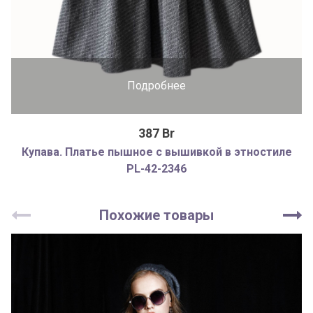
Подробнее
387 Br
Купава. Платье пышное с вышивкой в этностиле
PL-42-2346
Похожие товары