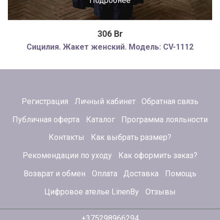
Подробнее
306 Br
Сицилия. Жакет женский. Модель: CV-1112
Регистрация
Личный кабинет
Обратная связь
Публичная оферта
Каталог
Программа лояльности
Контакты
Как выбрать размер?
Рекомендации по уходу
Как оформить заказ?
Возврат и обмен
Оплата
Доставка
Помощь
Цифровое ателье LinenBy
Отзывы
+375298966294