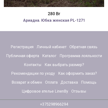
280 Br
Ариадна. Юбка женская PL-1271
Регистрация
Личный кабинет
Обратная связь
Публичная оферта
Каталог
Программа лояльности
Контакты
Как выбрать размер?
Рекомендации по уходу
Как оформить заказ?
Возврат и обмен
Оплата
Доставка
Помощь
Цифровое ателье LinenBy
Отзывы
+375298966294