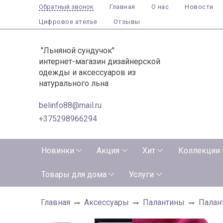
Главная
О нас
Новости
Обратный звонок
Цифровое ателье
Отзывы
"Льняной сундучок"
интернет-магазин дизайнерской
одежды и аксессуаров из
натурального льна
belinfo88@mail.ru
+375298966294
Новинки
Акция
Хит
Коллекции
Товары для дома
Услуги
Главная
Аксессуары
Палантины
Палан