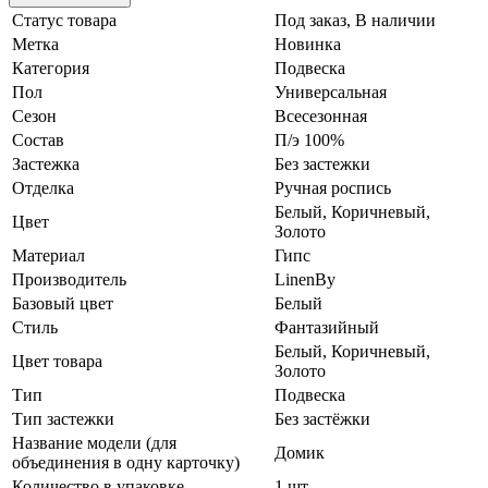
Статус товара
Под заказ, В наличии
Метка
Новинка
Категория
Подвеска
Пол
Универсальная
Сезон
Всесезонная
Состав
П/э 100%
Застежка
Без застежки
Отделка
Ручная роспись
Белый, Коричневый,
Цвет
Золото
Материал
Гипс
Производитель
LinenBy
Базовый цвет
Белый
Стиль
Фантазийный
Белый, Коричневый,
Цвет товара
Золото
Тип
Подвеска
Тип застежки
Без застёжки
Название модели (для
Домик
объединения в одну карточку)
Количество в упаковке
1 шт.