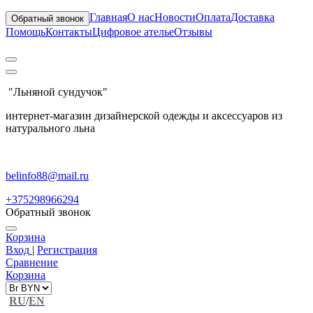
Главная
О нас
Новости
Оплата
Доставка
Обратный звонок
Помощь
Контакты
Цифровое ателье
Отзывы
"Льняной сундучок"
интернет-магазин дизайнерской одежды и аксессуаров из
натурального льна
belinfo88@mail.ru
+375298966294
Обратный звонок
Корзина
Вход
|
Регистрация
Сравнение
Корзина
RU
/
EN