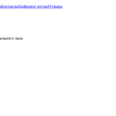
ь
Контакты
Цифровое ателье
Отзывы
ального льна