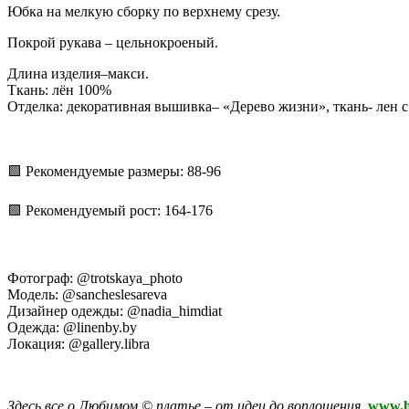
Юбка на мелкую сборку по верхнему срезу.
Покрой рукава – цельнокроеный.
Длина изделия–макси.
Ткань: лён 100%
Отделка: декоративная вышивка– «Дерево жизни», ткань- лен 
🟩 Рекомендуемые размеры: 88-96
🟩 Рекомендуемый рост: 164-176
Фотограф: @trotskaya_photo
Модель: @sancheslesareva
Дизайнер одежды: @nadia_himdiat
Одежда: @linenby.by
Локация: @gallery.libra
Здесь все о Любимом © платье – от идеи до воплощения
www.h