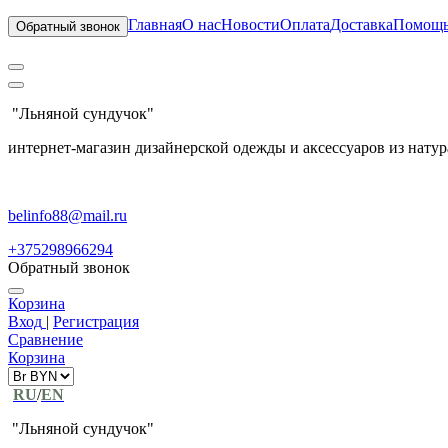
Главная
О нас
Новости
Оплата
Доставка
Помощ
Обратный звонок
"Льняной сундучок"
интернет-магазин дизайнерской одежды и аксессуаров из натур
belinfo88@mail.ru
+375298966294
Обратный звонок
Корзина
Вход
|
Регистрация
Сравнение
Корзина
RU
/
EN
"Льняной сундучок"