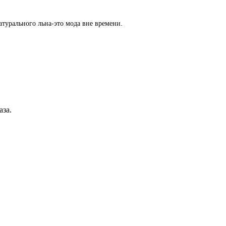
атурального льна-это мода вне времени.
аза.