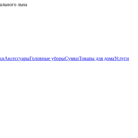
ального льна
ки
Аксессуары
Головные уборы
Сумки
Товары для дома
Услуги