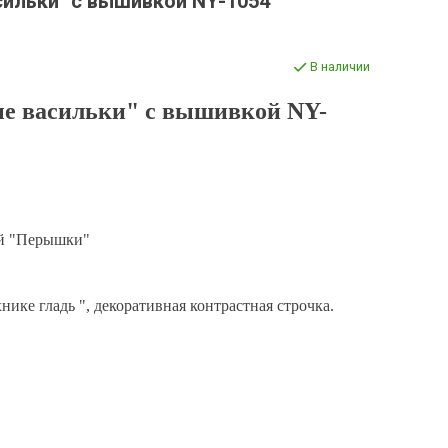
сильки" с вышивкой NY-1054
В наличии
е васильки" с вышивкой NY-
ой "Перышки"
ике гладь ", декоративная контрастная строчка.