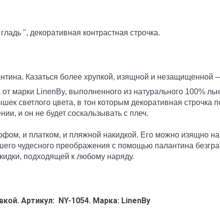
гладь ", декоративная контрастная строчка.
тина. Казаться более хрупкой, изящной и незащищенной —
 от марки
LinenBy
, выполненного из натурального 100% льн
ек светлого цвета, в тон которым декоративная строчка по
ии, и он не будет соскальзывать с плеч.
фом, и платком, и пляжной накидкой. Его можно изящно наб
шего чудесного преображения с помощью палантина безграни
кидки, подходящей к любому наряду.
кой. Артикул: NY-1054. Марка: LinenBy