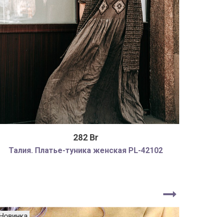
282 Br
Талия. Платье-туника женская PL-42102
Ст
Новинка
Новин