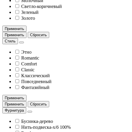
Молочный
Светло-коричневый
Зеленый
Золото
Применить
Применить
Сбросить
Стиль
Этно
Romantic
Comfort
Classic
Классический
Повседневный
Фантазийный
Применить
Применить
Сбросить
Фурнитура
Бусинка-дерево
Нить-подвеска-х/б 100%