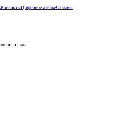
ь
Контакты
Цифровое ателье
Отзывы
ального льна