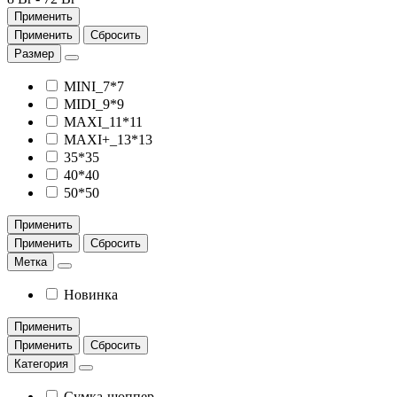
Применить
Применить
Сбросить
Размер
MINI_7*7
MIDI_9*9
MAXI_11*11
MAXI+_13*13
35*35
40*40
50*50
Применить
Применить
Сбросить
Метка
Новинка
Применить
Применить
Сбросить
Категория
Сумка-шоппер