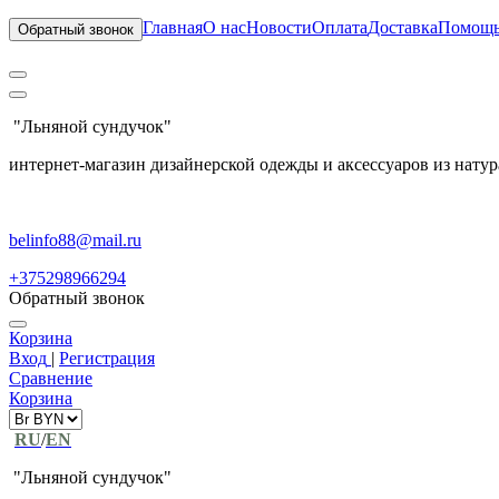
Главная
О нас
Новости
Оплата
Доставка
Помощ
Обратный звонок
"Льняной сундучок"
интернет-магазин дизайнерской одежды и аксессуаров из натур
belinfo88@mail.ru
+375298966294
Обратный звонок
Корзина
Вход
|
Регистрация
Сравнение
Корзина
RU
/
EN
"Льняной сундучок"