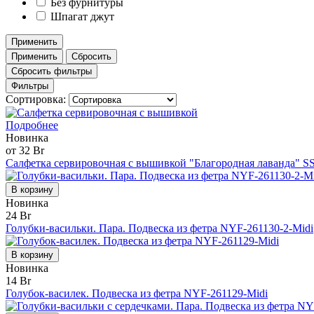
Без фурнитуры
Шпагат джут
Применить
Применить
Сбросить
Сбросить фильтры
Фильтры
Сортировка:
Подробнее
Новинка
от 32 Br
Салфетка сервировочная с вышивкой "Благородная лаванда" SS
В корзину
Новинка
24 Br
Голубки-васильки. Пара. Подвеска из фетра NYF-261130-2-Midi
В корзину
Новинка
14 Br
Голубок-василек. Подвеска из фетра NYF-261129-Midi