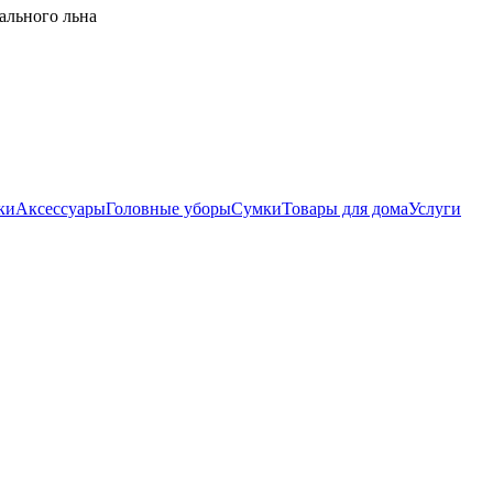
ального льна
ки
Аксессуары
Головные уборы
Сумки
Товары для дома
Услуги