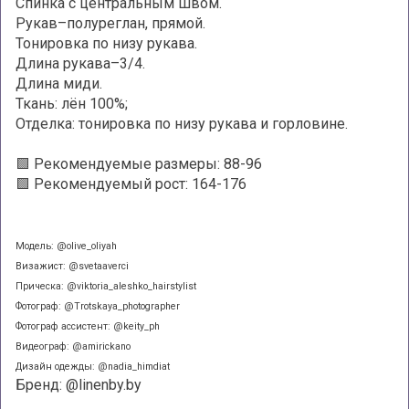
Спинка с центральным швом.
Рукав–полуреглан, прямой.
Тонировка по низу рукава.
Длина рукава–3/4.
Длина миди.
Ткань: лён 100%;
Отделка: тонировка по низу рукава и горловине.
🟩 Рекомендуемые размеры: 88-96
🟩 Рекомендуемый рост: 164-176
Модель: @olive_oliyah
Визажист: @svetaaverci
Прическа: @viktoria_aleshko_hairstylist
Фотограф: @Trotskaya_photographer
Фотограф ассистент: @keity_ph
Видеограф: @amirickano
Дизайн одежды: @nadia_himdiat
Бренд: @linenby.by