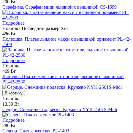
200 Br
Серафима. Сарафан миди льняной с вышивкой CS-1699
Подробнее
Новинка
Последний размер
Хит
486 Br
Полюшка. Платье льняное макси с вышивкой орнамент PL-42-
2509
Подробнее
Новинка
469 Br
Лапочка. Платье женское в этностиле, льняное с вышивкой
PL-42-2530
В корзину
Новинка
13.30 Br
Сердце. Снежинка-подвеска. Кружево NYK-2501S-Midi
Подробнее
286 Br
Селена. Платье женское PL-1403