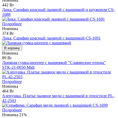
Новинка
442 Br
Лика. Сарафан красный льняной с вышивкой и кружевом CS-
1688
Подробнее
Новинка
374 Br
Лика. Сарафан красный льняной с вышивкой CS-1691
В корзину
Новинка
89 Br
Льняная сумка-шоппер с вышивкой "Славянские птицы"
STK-21-0050 Midi
Подробнее
Новинка
464 Br
Аленушка. Платье льняное миди с вышивкой в этностиле PL-
42-2503
Подробнее
Новинка
21%