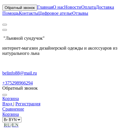
Главная
О нас
Новости
Оплата
Доставка
Обратный звонок
Помощь
Контакты
Цифровое ателье
Отзывы
"Льняной сундучок"
интернет-магазин дизайнерской одежды и аксессуаров из
натурального льна
belinfo88@mail.ru
+375298966294
Обратный звонок
Корзина
Вход
|
Регистрация
Сравнение
Корзина
RU
/
EN