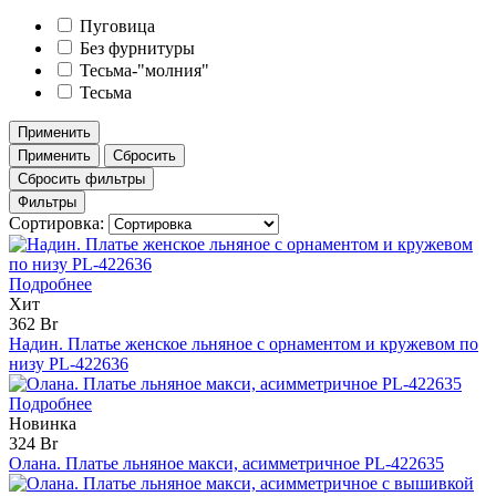
Пуговица
Без фурнитуры
Тесьма-"молния"
Тесьма
Применить
Применить
Сбросить
Сбросить фильтры
Фильтры
Сортировка:
Подробнее
Хит
362 Br
Надин. Платье женское льняное с орнаментом и кружевом по
низу PL-422636
Подробнее
Новинка
324 Br
Олана. Платье льняное макси, асимметричное PL-422635