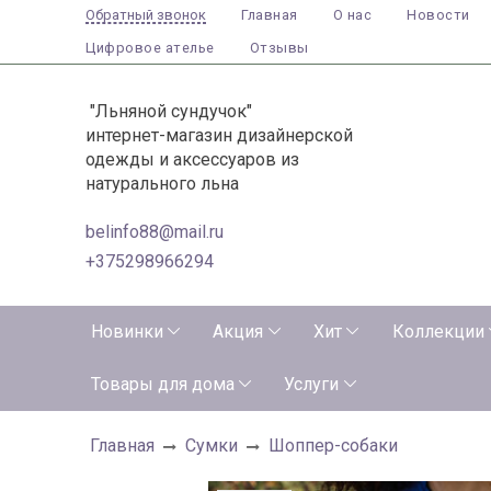
Главная
О нас
Новости
Обратный звонок
Цифровое ателье
Отзывы
"Льняной сундучок"
интернет-магазин дизайнерской
одежды и аксессуаров из
натурального льна
belinfo88@mail.ru
+375298966294
Новинки
Акция
Хит
Коллекции
Товары для дома
Услуги
Главная
Сумки
Шоппер-собаки