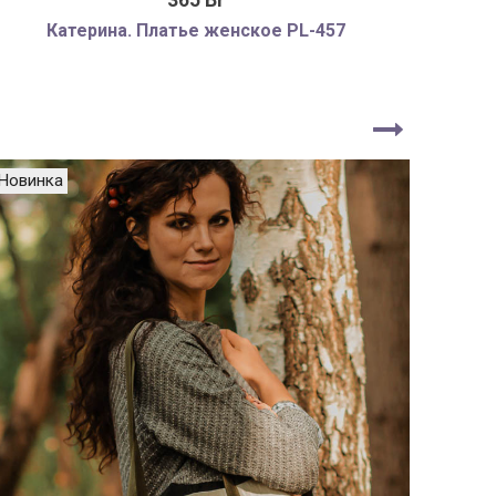
365 Br
Катерина. Платье женское PL-457
Алина.
Новинка
Новин