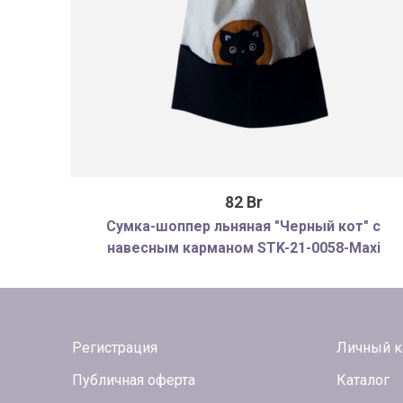
82 Br
Сумка-шоппер льняная "Черный кот" с
навесным карманом STK-21-0058-Maxi
Регистрация
Личный к
Публичная оферта
Каталог