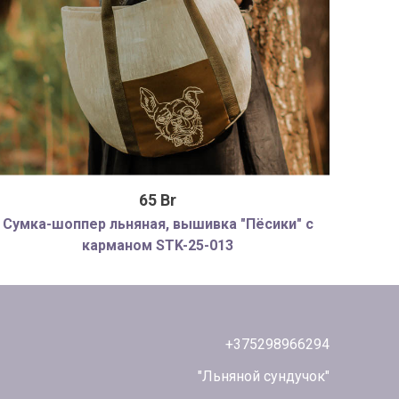
65 Br
Сумка-шоппер льняная, вышивка "Пёсики" с
Шарф
карманом STK-25-013
+375298966294
"Льняной сундучок"