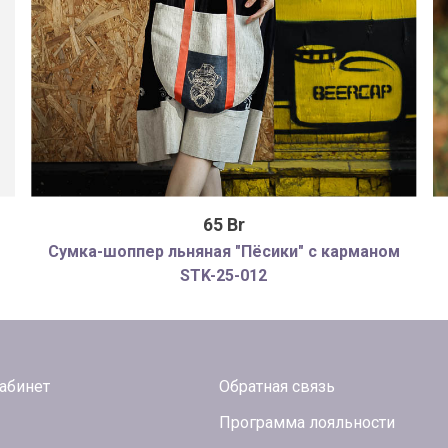
65 Br
Сумка-шоппер льняная "Пёсики" с карманом
STK-25-012
абинет
Обратная связь
Программа лояльности