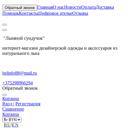
Главная
О нас
Новости
Оплата
Доставка
Обратный звонок
Помощь
Контакты
Цифровое ателье
Отзывы
"Льняной сундучок"
интернет-магазин дизайнерской одежды и аксессуаров из
натурального льна
belinfo88@mail.ru
+375298966294
Обратный звонок
Корзина
Вход
|
Регистрация
Сравнение
Корзина
RU
/
EN