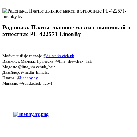
Радонька. Платье льняное макси с вышивкой в
этностиле PL-422571 LinenBy
Мобильный фотограф: @
di_statkevich.ph
Визажист. Макияж. Прическа: @lina_shevchuk_hair
Модель: @lina_shevchuk_hair
Дизайнер: @nadia_himdiat
Платья: @
linenby.by
Магазин: @sunduchok_lubvi