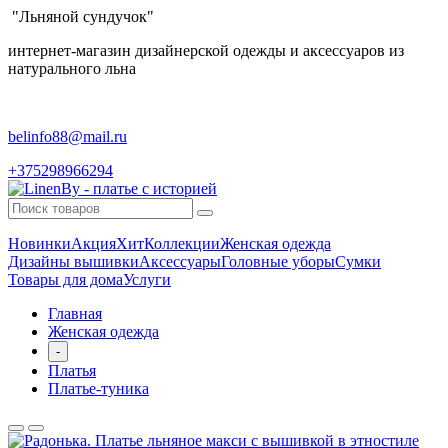
"Льняной сундучок"
интернет-магазин дизайнерской одежды и аксессуаров из
натурального льна
belinfo88@mail.ru
+375298966294
Новинки
Акция
Хит
Коллекции
Женская одежда
Дизайны вышивки
Аксессуары
Головные уборы
Сумки
Товары для дома
Услуги
Главная
Женская одежда
-
Платья
Платье-туника