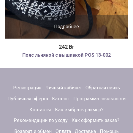
Подробнее
242 Br
Пояс льняной с вышивкой POS 13-002
Регистрация
Личный кабинет
Обратная связь
Публичная оферта
Каталог
Программа лояльности
Контакты
Как выбрать размер?
Рекомендации по уходу
Как оформить заказ?
Возврат и обмен
Оплата
Доставка
Помощь