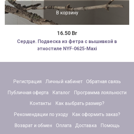
В корзину
16.50 Br
Сердце. Подвеска из фетра с вышивкой в
этностиле NYF-0625-Maxi
Регистрация
Личный кабинет
Обратная связь
Публичная оферта
Каталог
Программа лояльности
Контакты
Как выбрать размер?
Рекомендации по уходу
Как оформить заказ?
Возврат и обмен
Оплата
Доставка
Помощь