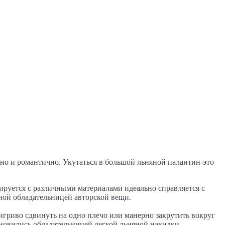
но и романтично. Укутаться в большой льняной палантин-это
ируется с различными материалами идеально справляется с
льной обладательницей авторской вещи.
игриво сдвинуть на одно плечо или манерно закрутить вокруг
ановились обладательницей легкой льняной накидки,