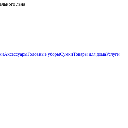
ального льна
ки
Аксессуары
Головные уборы
Сумки
Товары для дома
Услуги