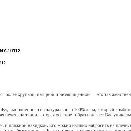
112
ся более хрупкой, изящной и незащищенной — это так женствен
enBy
, выполненного из натурального 100% льна, который комбин
ная печать на ткани, которая освежает образ и делает Вас уника
м, и пляжной накидкой. Его можно изящно набросить на плечи, 
нтина безграничны. Легко потерять голову от счастья, если ст