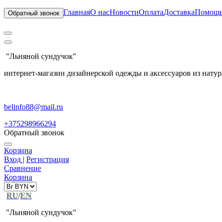
Главная
О нас
Новости
Оплата
Доставка
Помощ
Обратный звонок
"Льняной сундучок"
интернет-магазин дизайнерской одежды и аксессуаров из натур
belinfo88@mail.ru
+375298966294
Обратный звонок
Корзина
Вход
|
Регистрация
Сравнение
Корзина
RU
/
EN
"Льняной сундучок"