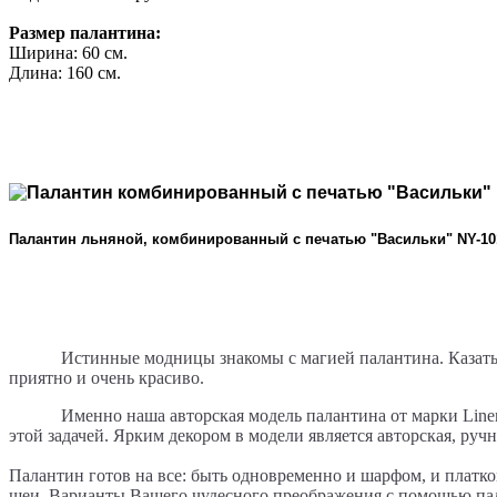
Размер палантина:
Ширина: 60 см.
Длина: 160 см.
Палантин льняной, комбинированный с печатью "Васильки" NY-10
Истинные модницы знакомы с магией палантина. Казать
приятно и очень красиво.
Именно наша авторская модель палантина от марки
Lin
этой задачей. Ярким декором в модели является авторская, руч
Палантин готов на все: быть одновременно и шарфом, и платко
шеи. Варианты Вашего чудесного преображения с помощью пала