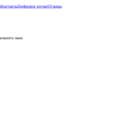
ь
Контакты
Цифровое ателье
Отзывы
ального льна