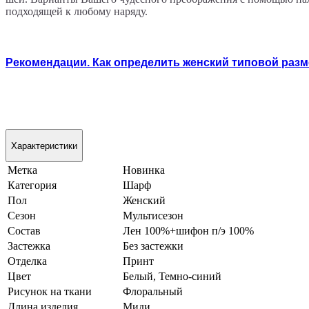
подходящей к любому наряду.
Рекомендации. Как определить женский типовой раз
Характеристики
Метка
Новинка
Категория
Шарф
Пол
Женский
Сезон
Мультисезон
Состав
Лен 100%+шифон п/э 100%
Застежка
Без застежки
Отделка
Принт
Цвет
Белый, Темно-синий
Рисунок на ткани
Флоральный
Длина изделия
Миди