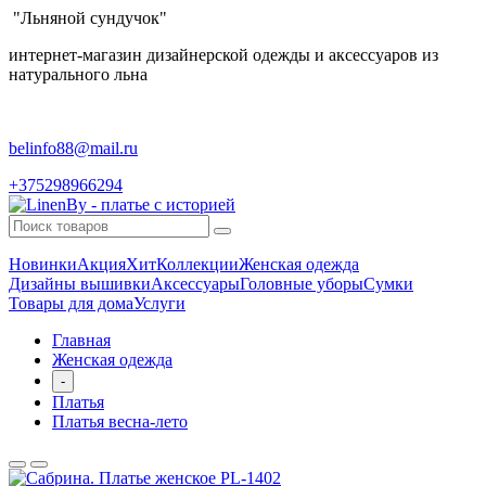
"Льняной сундучок"
интернет-магазин дизайнерской одежды и аксессуаров из
натурального льна
belinfo88@mail.ru
+375298966294
Новинки
Акция
Хит
Коллекции
Женская одежда
Дизайны вышивки
Аксессуары
Головные уборы
Сумки
Товары для дома
Услуги
Главная
Женская одежда
-
Платья
Платья весна-лето