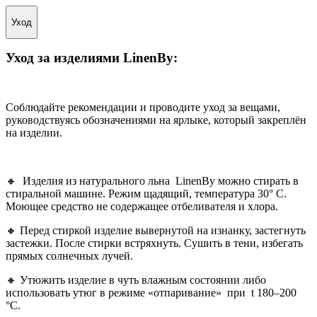
Уход
Уход за изделиями
LinenBy
:
Соблюдайте рекомендации и проводите уход за вещами,
руководствуясь обозначениями на ярлыке, который закреплён
на изделии.
🔸 Изделия из натурального льна LinenBy можно стирать в
стиральной машине. Режим щадящий, температура 30° С.
Моющее средство не содержащее отбеливателя и хлора.
🔸 Перед стиркой изделие вывернутой на изнанку, застегнуть
застежки. После стирки встряхнуть. Сушить в тени, избегать
прямых солнечных лучей.
🔸 Утюжить изделие в чуть влажным состоянии либо
использовать утюг в режиме «отпаривание»
при
t
180–200
°С
.