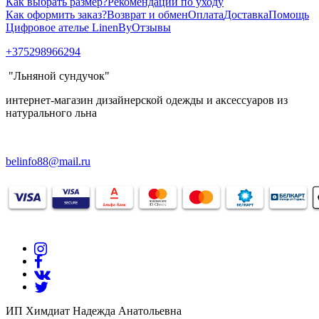
Как выбрать размер?
Рекомендации по уходу
Как оформить заказ?
Возврат и обмен
Оплата
Доставка
Помощь
Цифровое ателье LinenBy
Отзывы
+375298966294
"Льняной сундучок"
интернет-магазин дизайнерской одежды и аксессуаров из
натурального льна
belinfo88@mail.ru
ИП Химдиат Надежда Анатольевна