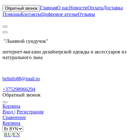
Главная
О нас
Новости
Оплата
Доставка
Обратный звонок
Помощь
Контакты
Цифровое ателье
Отзывы
"Льняной сундучок"
интернет-магазин дизайнерской одежды и аксессуаров из
натурального льна
belinfo88@mail.ru
+375298966294
Обратный звонок
Корзина
Вход
|
Регистрация
Сравнение
Корзина
RU
/
EN