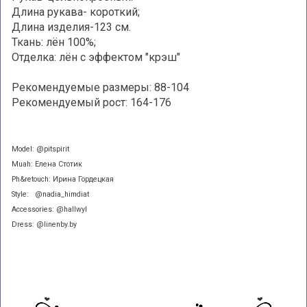
Длина рукава- короткий;
Длина изделия-123 см.
Ткань: лён 100%;
Отделка: лён с эффектом "крэш"
Рекомендуемые размеры: 88-104
Рекомендуемый рост: 164-176
Model: @pitspirit
Muah: Елена Стотик
Ph&retouch: Ирина Гордецкая
Style: @nadia_himdiat
Accessories: @hallwyl
Dress: @linenby.by