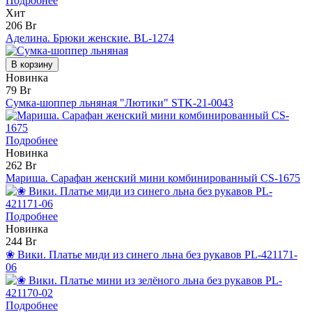
Подробнее
Хит
206 Br
Аделина. Брюки женские. BL-1274
В корзину
Новинка
79 Br
Сумка-шоппер льняная "Лютики" STK-21-0043
Подробнее
Новинка
262 Br
Мариша. Сарафан женский мини комбинированный CS-1675
Подробнее
Новинка
244 Br
❀ Вики. Платье миди из синего льна без рукавов PL-421171-
06
Подробнее