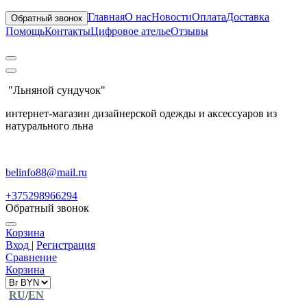
Главная
О нас
Новости
Оплата
Доставка
Обратный звонок
Помощь
Контакты
Цифровое ателье
Отзывы
"Льняной сундучок"
интернет-магазин дизайнерской одежды и аксессуаров из
натурального льна
belinfo88@mail.ru
+375298966294
Обратный звонок
Корзина
Вход
|
Регистрация
Сравнение
Корзина
RU
/
EN