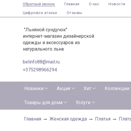
Главная
О нас
Новости
Обратный звонок
Цифровое ателье
Отзывы
"Льняной сундучок"
интернет-магазин дизайнерской
одежды и аксессуаров из
натурального льна
belinfo88@mail.ru
+375298966294
Новинки
Акция
Хит
Коллекции
Товары для дома
Услуги
Главная
Женская одежда
Платья
Плат