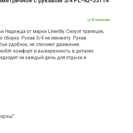
метричное с рукавом 3/4 PL-42-53114
В наличии
е Надежда от марки LinenBy.
Силуэт трапеция,
сборку. Рукав 3/4 на манжету. Рукав
тье
удобное, не стесняет движения.
юбят комфорт и выверенность в деталях.
одходит на каждый день для отдыха и
"крэш"