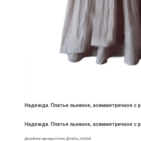
Надежда. Платье льняное, асимметричное с р
Надежда. Платье льняное, асимметричное с ру
Дизайнер одежды/стиль:@nadia_himdiat