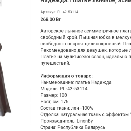
Надежда. Платье льняное, асим
т
Артикул:
PL-42-53114
268.00 Br
Авторское льняное асимметричное плать
свободный крой. Пышная юбка в мелкую 
свободного покроя, цельнокроеный.
Пла
Рекомендовано для девушек, которые л
Платье на мультисезонсезон,
идеально п
путешествий.
Информация о товаре:
Наименование: платье Надежда
Модель: PL-42-
53114
Размер: 108
Рост, см: 176
Состав ткани: лен -100%
Отделка: натуральная ткань с эффектом 
Производитель: LinenBy
Страна: Республика Беларусь