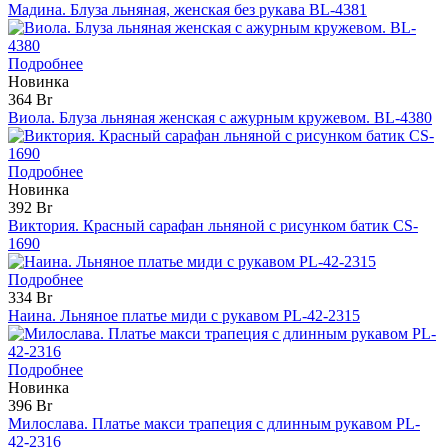
Мадина. Блуза льняная, женская без рукава BL-4381
Подробнее
Новинка
364 Br
Виола. Блуза льняная женская с ажурным кружевом. BL-4380
Подробнее
Новинка
392 Br
Виктория. Красный сарафан льняной с рисунком батик CS-
1690
Подробнее
334 Br
Наина. Льняное платье миди с рукавом PL-42-2315
Подробнее
Новинка
396 Br
Милослава. Платье макси трапеция с длинным рукавом PL-
42-2316