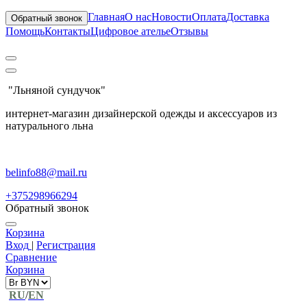
Главная
О нас
Новости
Оплата
Доставка
Обратный звонок
Помощь
Контакты
Цифровое ателье
Отзывы
"Льняной сундучок"
интернет-магазин дизайнерской одежды и аксессуаров из
натурального льна
belinfo88@mail.ru
+375298966294
Обратный звонок
Корзина
Вход
|
Регистрация
Сравнение
Корзина
RU
/
EN