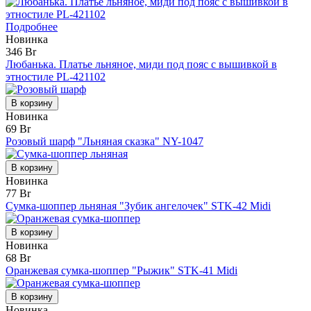
Подробнее
Новинка
346 Br
Любанька. Платье льняное, миди под пояс с вышивкой в
этностиле PL-421102
В корзину
Новинка
69 Br
Розовый шарф "Льняная сказка" NY-1047
В корзину
Новинка
77 Br
Сумка-шоппер льняная "Зубик ангелочек" STK-42 Midi
В корзину
Новинка
68 Br
Оранжевая сумка-шоппер "Рыжик" STK-41 Midi
В корзину
Новинка