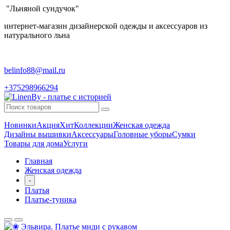
"Льняной сундучок"
интернет-магазин дизайнерской одежды и аксессуаров из
натурального льна
belinfo88@mail.ru
+375298966294
Новинки
Акция
Хит
Коллекции
Женская одежда
Дизайны вышивки
Аксессуары
Головные уборы
Сумки
Товары для дома
Услуги
Главная
Женская одежда
-
Платья
Платье-туника