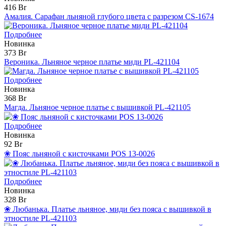
416 Br
Амалия. Сарафан льняной глубого цвета с разрезом CS-1674
Подробнее
Новинка
373 Br
Вероника. Льняное черное платье миди PL-421104
Подробнее
Новинка
368 Br
Магда. Льняное черное платье с вышивкой PL-421105
Подробнее
Новинка
92 Br
❀ Пояс льняной с кисточками POS 13-0026
Подробнее
Новинка
328 Br
❀ Любанька. Платье льняное, миди без пояса с вышивкой в
этностиле PL-421103