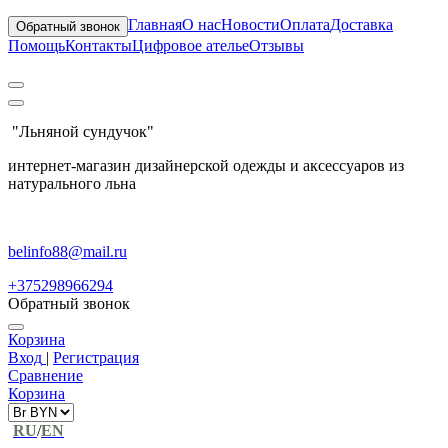
Главная
О нас
Новости
Оплата
Доставка
Обратный звонок
Помощь
Контакты
Цифровое ателье
Отзывы
"Льняной сундучок"
интернет-магазин дизайнерской одежды и аксессуаров из
натурального льна
belinfo88@mail.ru
+375298966294
Обратный звонок
Корзина
Вход
|
Регистрация
Сравнение
Корзина
RU
/
EN