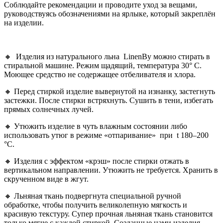
Соблюдайте рекомендации и проводите уход за вещами,
руководствуясь обозначениями на ярлыке, который закреплён
на изделии.
🔸 Изделия из натурального льна LinenBy можно стирать в
стиральной машине. Режим щадящий, температура 30° С.
Моющее средство не содержащее отбеливателя и хлора.
🔸 Перед стиркой изделие вывернутой на изнанку, застегнуть
застежки. После стирки встряхнуть. Сушить в тени, избегать
прямых солнечных лучей.
🔸 Утюжить изделие в чуть влажным состоянии либо
использовать утюг в режиме «отпаривание»
при
t
180–200
°С
.
🔸 Изделия с эффектом «крэш» после стирки отжать в
вертикальном направлении. Утюжить не требуется. Хранить в
скрученном виде в жгут.
🔸 Льняная ткань подвергнута специальной ручной
обработке, чтобы получить великолепную мягкость и
красивую текстуру. Супер прочная льняная ткань становится
только мягче с каждой стиркой. Созданные нами изделия