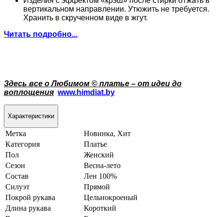
Изделия с эффектом «крэш» после стирки отжать в
вертикальном направлении. Утюжить не требуется.
Хранить в скрученном виде в жгут.
Читать подробно...
Здесь все о Любимом © платье – от идеи до
воплощения
www.himdiat.by
Характеристики
Метка
Новинка, Хит
Категория
Платье
Пол
Женский
Сезон
Весна-лето
Состав
Лен 100%
Силуэт
Прямой
Покрой рукава
Цельнокроеный
Длина рукава
Короткий