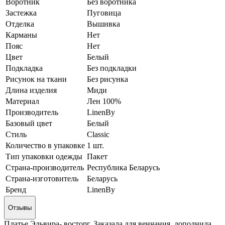
Воротник
Без воротника
Застежка
Пуговица
Отделка
Вышивка
Карманы
Нет
Пояс
Нет
Цвет
Белый
Подкладка
Без подкладки
Рисунок на ткани
Без рисунка
Длина изделия
Миди
Материал
Лен 100%
Производитель
LinenBy
Базовый цвет
Белый
Стиль
Classic
Количество в упаковке
1 шт.
Тип упаковки одежды
Пакет
Страна-производитель
Республика Беларусь
Страна-изготовитель
Беларусь
Бренд
LinenBy
Отзывы
Платье Эльвира- восторг. Заказала для венчания, дополнила