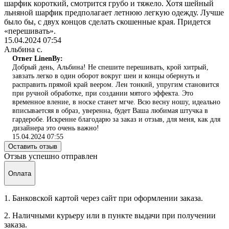
шарфик короткий, смотрится грубо и тяжело. Хотя шейный
льняной шарфик предполагает летнюю легкую одежду. Лучше
было бы, с двух концов сделать скошенные края. Придется
«перешивать».
15.04.2024 07:54
Альбина с.
Ответ LinenBy:
Добрый день, Альбина! Не спешите перешивать, крой хитрый,
завзать легко в один оборот вокруг шеи и концы обернуть и
расправить прямой край веером. Лен тонкий, упругим становится
при ручной обработке, при создании мятого эффекта. Это
временное вление, в носке станет мгче. Всю весну ношу, идеально
вписываетсяя в образ, уверенна, будет Ваша любимая штучка в
гардеробе. Искренне благодарю за заказ и отзыв, для меня, как для
дизайнера это очень важно!
15.04.2024 07:55
Оставить отзыв
Отзыв успешно отправлен
Оплата
1. Банковской картой через сайт при оформлении заказа.
2. Наличными курьеру или в пункте выдачи при получении
заказа.