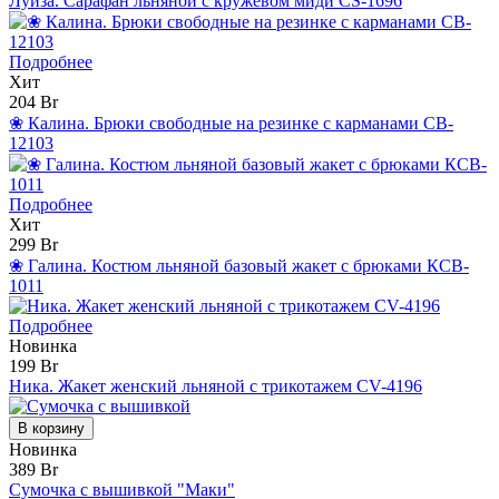
Луиза. Сарафан льняной с кружевом миди CS-1696
Подробнее
Хит
204 Br
❀ Калина. Брюки свободные на резинке с карманами CB-
12103
Подробнее
Хит
299 Br
❀ Галина. Костюм льняной базовый жакет с брюками КCB-
1011
Подробнее
Новинка
199 Br
Ника. Жакет женский льняной с трикотажем CV-4196
В корзину
Новинка
389 Br
Сумочка с вышивкой "Маки"