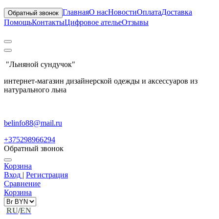
Главная
О нас
Новости
Оплата
Доставка
Обратный звонок
Помощь
Контакты
Цифровое ателье
Отзывы
"Льняной сундучок"
интернет-магазин дизайнерской одежды и аксессуаров из
натурального льна
belinfo88@mail.ru
+375298966294
Обратный звонок
Корзина
Вход
|
Регистрация
Сравнение
Корзина
RU
/
EN