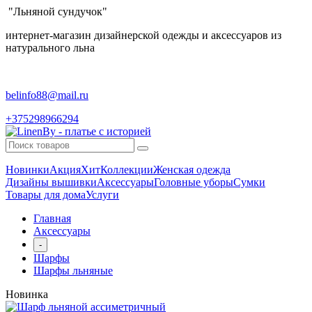
"Льняной сундучок"
интернет-магазин дизайнерской одежды и аксессуаров из
натурального льна
belinfo88@mail.ru
+375298966294
Новинки
Акция
Хит
Коллекции
Женская одежда
Дизайны вышивки
Аксессуары
Головные уборы
Сумки
Товары для дома
Услуги
Главная
Аксессуары
-
Шарфы
Шарфы льняные
Новинка