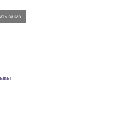
ть заказ
зывы