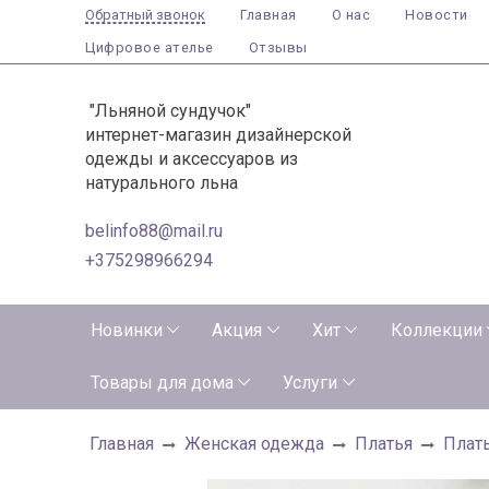
Главная
О нас
Новости
Обратный звонок
Цифровое ателье
Отзывы
"Льняной сундучок"
интернет-магазин дизайнерской
одежды и аксессуаров из
натурального льна
belinfo88@mail.ru
+375298966294
Новинки
Акция
Хит
Коллекции
Товары для дома
Услуги
Главная
Женская одежда
Платья
Плать