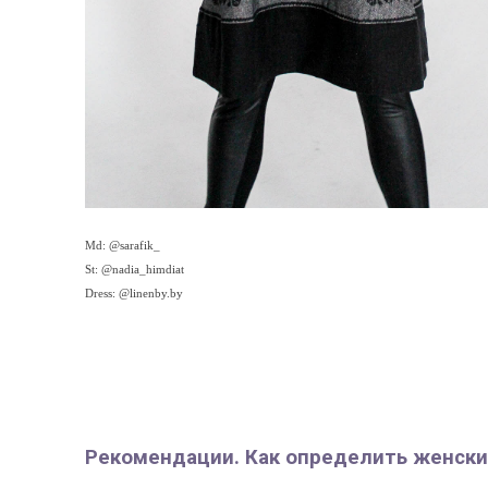
Md: @sarafik_
St: @nadia_himdiat
Dress: @linenby.by
Рекомендации. Как определить женски