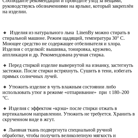
Соблюдайте рекомендации и проводите уход за вещами,
руководствуясь обозначениями на ярлыке, который закреплён
на изделии.
🔸 Изделия из натурального льна LinenBy можно стирать в
стиральной машине. Режим щадящий, температура 30° С.
Моющее средство не содержащее отбеливателя и хлора.
Изделия с отделкой: вышивка, тонировка, кружево,
аппликация и др. Рекомендована ручная стирка.
🔸 Перед стиркой изделие вывернутой на изнанку, застегнуть
застежки. После стирки встряхнуть. Сушить в тени, избегать
прямых солнечных лучей.
🔸 Утюжить изделие в чуть влажным состоянии либо
использовать утюг в режиме «отпаривание»
при
t
180–200
°С
.
🔸 Изделия с эффектом «крэш» после стирки отжать в
вертикальном направлении. Утюжить не требуется. Хранить в
скрученном виде в жгут.
🔸 Льняная ткань подвергнута специальной ручной
обработке, чтобы получить великолепную мягкость и