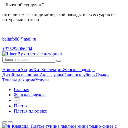
"Льняной сундучок"
интернет-магазин дизайнерской одежды и аксессуаров из
натурального льна
belinfo88@mail.ru
+375298966294
Новинки
Акция
Хит
Коллекции
Женская одежда
Дизайны вышивки
Аксессуары
Головные уборы
Сумки
Товары для дома
Услуги
Главная
Женская одежда
-
Платья
Платья плюс size