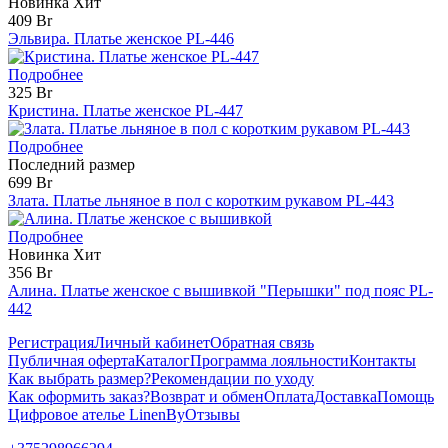
Новинка
Хит
409 Br
Эльвира. Платье женское PL-446
Подробнее
325 Br
Кристина. Платье женское PL-447
Подробнее
Последний размер
699 Br
Злата. Платье льняное в пол с коротким рукавом PL-443
Подробнее
Новинка
Хит
356 Br
Алина. Платье женское с вышивкой "Перышки" под пояс PL-
442
Регистрация
Личный кабинет
Обратная связь
Публичная оферта
Каталог
Программа лояльности
Контакты
Как выбрать размер?
Рекомендации по уходу
Как оформить заказ?
Возврат и обмен
Оплата
Доставка
Помощь
Цифровое ателье LinenBy
Отзывы