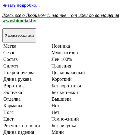
Читать подробно...
Здесь все о Любимом © платье – от идеи до воплощения
www.himdiat.by
Характеристики
Метка
Новинка
Сезон
Мультисезон
Состав
Лен 100%
Силуэт
Трапеция
Покрой рукава
Цельнокроеный
Длина рукава
Короткий
Воротник
Без воротника
Застежка
Без застежки
Отделка
Вышивка
Карманы
Нет
Пояс
Нет
Цвет
Темно-синий
Рисунок на ткани
Без рисунка
Длина изделия
Мини