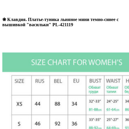
❀ Клавдия. Платье-туника льняное мини темно-синее с
вышивкой "васильки" PL-421119