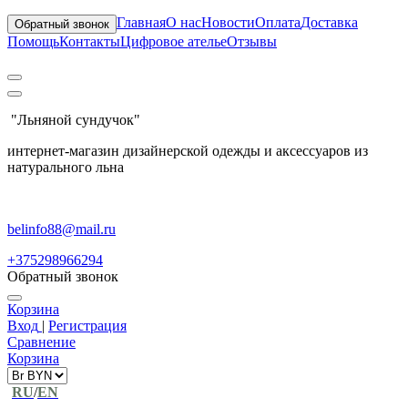
Главная
О нас
Новости
Оплата
Доставка
Обратный звонок
Помощь
Контакты
Цифровое ателье
Отзывы
"Льняной сундучок"
интернет-магазин дизайнерской одежды и аксессуаров из
натурального льна
belinfo88@mail.ru
+375298966294
Обратный звонок
Корзина
Вход
|
Регистрация
Сравнение
Корзина
RU
/
EN