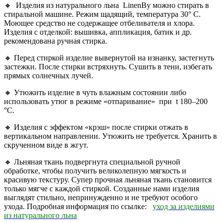
🔸 Изделия из натурального льна LinenBy можно стирать в
стиральной машине. Режим щадящий, температура 30° С.
Моющее средство не содержащее отбеливателя и хлора.
Изделия с отделкой: вышивка, аппликация, батик и др.
рекомендована ручная стирка.
🔸 Перед стиркой изделие вывернутой на изнанку, застегнуть
застежки. После стирки встряхнуть. Сушить в тени, избегать
прямых солнечных лучей.
🔸 Утюжить изделие в чуть влажным состоянии либо
использовать утюг в режиме «отпаривание» при t 180–200
°С.
🔸 Изделия с эффектом «крэш» после стирки отжать в
вертикальном направлении. Утюжить не требуется. Хранить в
скрученном виде в жгут.
🔸 Льняная ткань подвергнута специальной ручной
обработке, чтобы получить великолепную мягкость и
красивую текстуру. Супер прочная льняная ткань становится
только мягче с каждой стиркой. Созданные нами изделия
выглядят стильно, непринужденно и не требуют особого
ухода. Подробная информация по ссылке:
уход за изделиями
из натурального льна