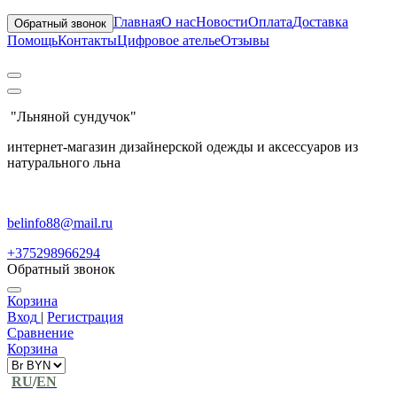
Главная
О нас
Новости
Оплата
Доставка
Обратный звонок
Помощь
Контакты
Цифровое ателье
Отзывы
"Льняной сундучок"
интернет-магазин дизайнерской одежды и аксессуаров из
натурального льна
belinfo88@mail.ru
+375298966294
Обратный звонок
Корзина
Вход
|
Регистрация
Сравнение
Корзина
RU
/
EN