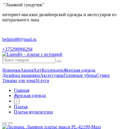
"Льняной сундучок"
интернет-магазин дизайнерской одежды и аксессуаров из
натурального льна
belinfo88@mail.ru
+375298966294
Новинки
Акция
Хит
Коллекции
Женская одежда
Дизайны вышивки
Аксессуары
Головные уборы
Сумки
Товары для дома
Услуги
Главная
Женская одежда
-
Платья
Платья мультисезон