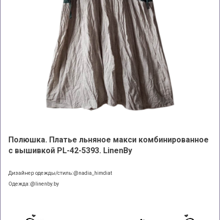
Полюшка. Платье льняное макси комбинированное
с вышивкой PL-42-5393. LinenBy
Дизайнер одежды/стиль:@nadia_himdiat
Одежда:@linenby.by