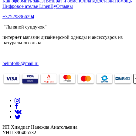
Как оформить заказ?
Возврат и обмен
Оплата
Доставка
Помощь
Цифровое ателье LinenBy
Отзывы
+375298966294
"Льняной сундучок"
интернет-магазин дизайнерской одежды и аксессуаров из
натурального льна
belinfo88@mail.ru
ИП Химдиат Надежда Анатольевна
УНП 390405532