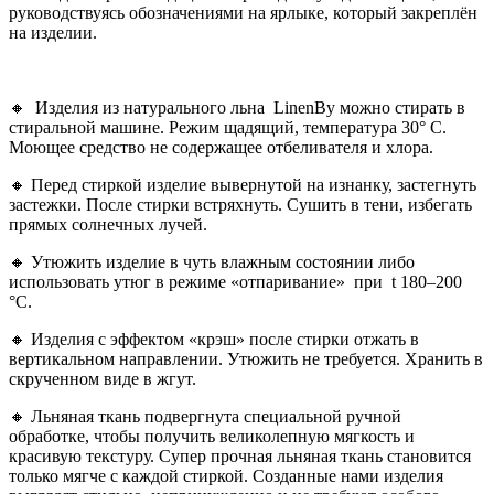
руководствуясь обозначениями на ярлыке, который закреплён
на изделии.
🔸 Изделия из натурального льна LinenBy можно стирать в
стиральной машине. Режим щадящий, температура 30° С.
Моющее средство не содержащее отбеливателя и хлора.
🔸 Перед стиркой изделие вывернутой на изнанку, застегнуть
застежки. После стирки встряхнуть. Сушить в тени, избегать
прямых солнечных лучей.
🔸 Утюжить изделие в чуть влажным состоянии либо
использовать утюг в режиме «отпаривание»
при
t
180–200
°С
.
🔸 Изделия с эффектом «крэш» после стирки отжать в
вертикальном направлении. Утюжить не требуется. Хранить в
скрученном виде в жгут.
🔸 Льняная ткань подвергнута специальной ручной
обработке, чтобы получить великолепную мягкость и
красивую текстуру. Супер прочная льняная ткань становится
только мягче с каждой стиркой. Созданные нами изделия