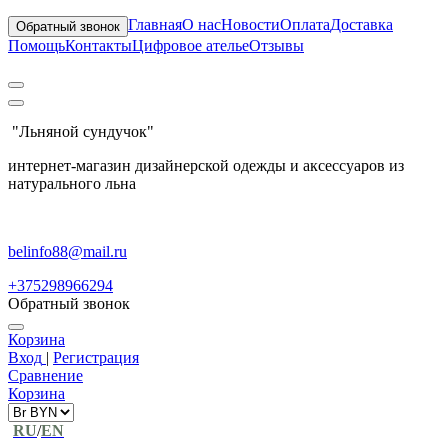
Главная
О нас
Новости
Оплата
Доставка
Обратный звонок
Помощь
Контакты
Цифровое ателье
Отзывы
"Льняной сундучок"
интернет-магазин дизайнерской одежды и аксессуаров из
натурального льна
belinfo88@mail.ru
+375298966294
Обратный звонок
Корзина
Вход
|
Регистрация
Сравнение
Корзина
RU
/
EN