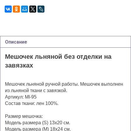
Описание
Мешочек льняной без отделки на
завязках
М
ешоч
ек льняной ручной работы. Мешочек выполнен
из льняной ткани с завязкой.
Артикул: MI-95
Состав ткани:
лен 100%.
Р
азмер
мешочка:
Модель размера (S) 13
х
20
см
.
Модель размера (M) 18
х24 см.