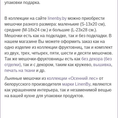
упаковки
подарка.
В коллекции на сайте
linenby.by
можно приобрести
мешочки разного размера: маленькие (S-13
х
20
см
),
средние (M-18
х24 см.
) и большие (L-
23х28 см.
).
Мешочки есть как на подкладке, так и без подкладки. В
нашем магазине Вы можете оформить заказ как на
одно изделие из коллекции фруктовниц, так и комплект
из двух, трех, четырех, пяти, шести и десяти мешочков.
Так же мешочки-фруктовницы есть как
без декора (без
отделки)
, так и с декором, таким как кружево,
вышивка
,
печать на ткани
и др.
Льняные м
ешочк
и
из
коллекции «Осенний лес»
от
белорусского производителя
марки
LinenBy
, являются
как украшением интерьера, так и
незаменимой вещью
на вашей кухне для упаковки продуктов.