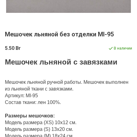
Мешочек льняной без отделки MI-95
5.50 Br
В наличии
Мешочек льняной с завязками
М
ешоч
ек льняной ручной работы. Мешочек выполнен
из льняной ткани с завязками.
Артикул: MI-95
Состав ткани:
лен 100%.
Р
азмеры
мешочков:
Модель размера (XS) 10
х1
2
см
.
Модель размера (S) 13
х
20
см
.
Модель размера (M) 18
х24 см.