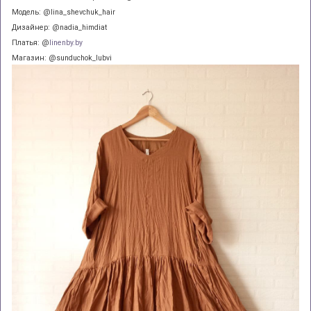
Модель: @lina_shevchuk_hair
Дизайнер: @nadia_himdiat
Платья: @
linenby.by
Магазин: @sunduchok_lubvi