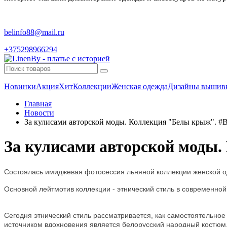
belinfo88@mail.ru
+375298966294
Новинки
Акция
Хит
Коллекции
Женская одежда
Дизайны вышив
Главная
Новости
За кулисами авторской моды. Коллекция "Белы крыж". #B
За кулисами авторской моды.
Состоялась имиджевая фотосессия льняной коллекции женской о
Основной лейтмотив коллекции - этнический стиль в современной
Сегодня этнический стиль рассматривается, как самостоятельное
источником вдохновения является белорусский народный костюм