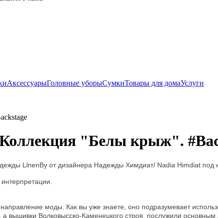
ки
Аксессуары
Головные уборы
Сумки
Товары для дома
Услуги
ackstage
 Коллекция "Белы крыж". #Bac
дежды LlnenBy от дизайнера Надежды Химдиат/ Nadia Himdiat под
 интерпретации.
 направление моды. Как вы уже знаете, оно подразумевает исполь
, а вышивки Волковысско-Каменецкого строя, послужили основным 