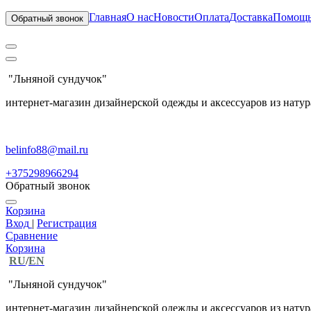
Главная
О нас
Новости
Оплата
Доставка
Помощ
Обратный звонок
"Льняной сундучок"
интернет-магазин дизайнерской одежды и аксессуаров из натур
belinfo88@mail.ru
+375298966294
Обратный звонок
Корзина
Вход
|
Регистрация
Сравнение
Корзина
RU
/
EN
"Льняной сундучок"
интернет-магазин дизайнерской одежды и аксессуаров из натур