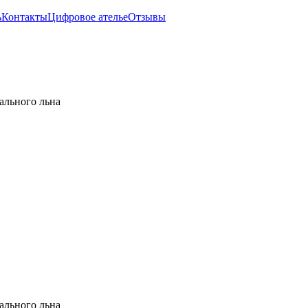
ь
Контакты
Цифровое ателье
Отзывы
ального льна
ального льна