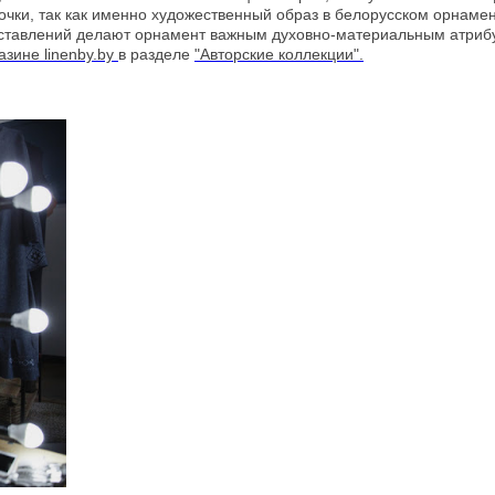
ки, так как именно художественный образ в белорусском орнаменте
дставлений делают орнамент важным духовно-материальным атрибу
азине linenby.by
в разделе
"Авторские коллекции".