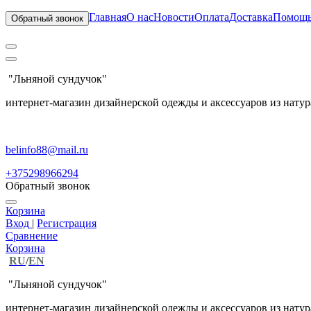
Главная
О нас
Новости
Оплата
Доставка
Помощ
Обратный звонок
"Льняной сундучок"
интернет-магазин дизайнерской одежды и аксессуаров из натур
belinfo88@mail.ru
+375298966294
Обратный звонок
Корзина
Вход
|
Регистрация
Сравнение
Корзина
RU
/
EN
"Льняной сундучок"
интернет-магазин дизайнерской одежды и аксессуаров из натур