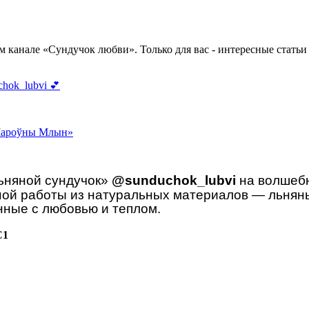
мм канале «Сундучок любви».
Только для вас - интересные статьи
uchok_lubvi
💕
«Чароўны Млын»
Льняной сундучок»
@sunduchok_lubvi
на волшебн
ной работы из натуральных материалов — льнян
нные с любовью и теплом.
С1