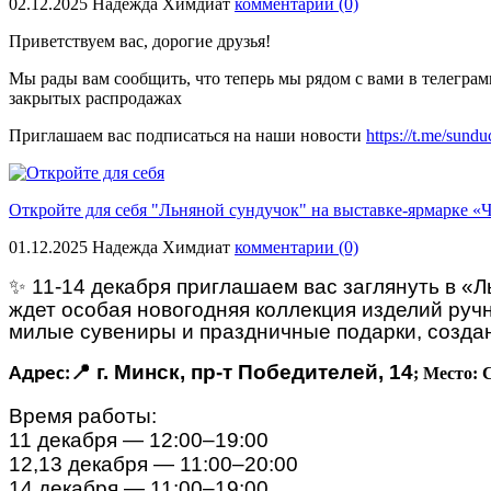
02.12.2025
Надежда Химдиат
комментарии (0)
Приветствуем вас, дорогие друзья!
Мы рады вам сообщить, что теперь мы рядом с вами в телегра
закрытых распродажах
Приглашаем вас подписаться на наши новости
https://t.me/sund
Откройте для себя "Льняной сундучок" на выставке-ярмарке 
01.12.2025
Надежда Химдиат
комментарии (0)
✨
11-14 декабря
приглашаем
вас
заглянуть в «
ждет особая новогодняя коллекция изделий руч
милые сувениры и праздничные подарки, созда
📍
г. Минск, пр-т Победителей, 14
Адрес:
; Место: 
Время работы:
11 декабря — 12:00–19:00
12,13 декабря — 11:00–20:00
14 декабря — 11:00–19:00