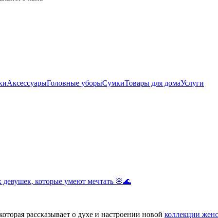
ки
Аксессуары
Головные уборы
Сумки
Товары для дома
Услуги
 девушек, которые умеют мечтать 🌸🌊
оторая рассказывает о духе и настроении новой
коллекции женс