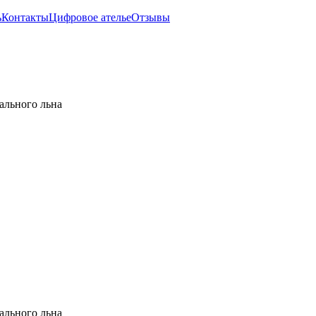
ь
Контакты
Цифровое ателье
Отзывы
ального льна
ального льна