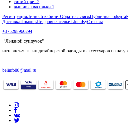
синий цвет
2
вышивка васильки
1
Регистрация
Личный кабинет
Обратная связь
Публичная оферта
Доставка
Помощь
Цифровое ателье LinenBy
Отзывы
+375298966294
"Льняной сундучок"
интернет-магазин дизайнерской одежды и аксессуаров из натур
belinfo88@mail.ru