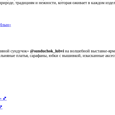
природе, традициям и нежности, которая оживает в каждом изде
 Млын»
ьняной сундучок»
@sunduchok_lubvi
на волшебной выставке-ярм
 льняные платья, сарафаны, юбки с вышивкой, изысканные аксе
💕