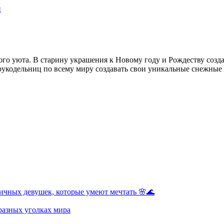
о уюта. В старину украшения к Новому году и Рождеству созда
укодельниц по всему миру создавать свои уникальные снежные 
ичных девушек, которые умеют мечтать 🌸🌊
разных уголках мира