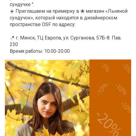
сундучке ".
☀
️ Приглашаем на примерку в
❀
м
агазин
«Льняной
сундучок»
,
который
находится
в
дизайнерском
пространстве
OSF
по
адресу
:
📍
г. Минск, ТЦ Европа, ул. Сурганова, 57Б-8. Пав.
230
Время работы: 10.00-20.00