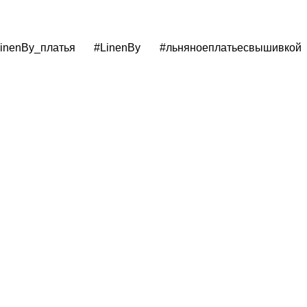
LinenBy_платья #LinenBy #льняноеплатьесвышивкой