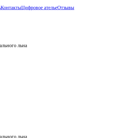
ь
Контакты
Цифровое ателье
Отзывы
ального льна
ального льна