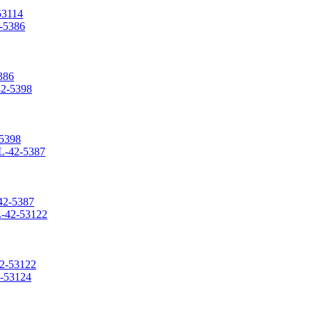
53114
386
5398
42-5387
2-53122