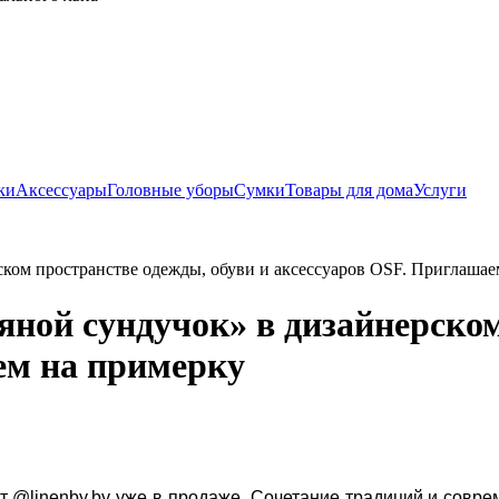
ки
Аксессуары
Головные уборы
Сумки
Товары для дома
Услуги
ском пространстве одежды, обуви и аксессуаров OSF. Приглашае
яной сундучок» в дизайнерском
ем на примерку
т @
linenby
.
by
уже в продаже. Сочетание традиций и совре