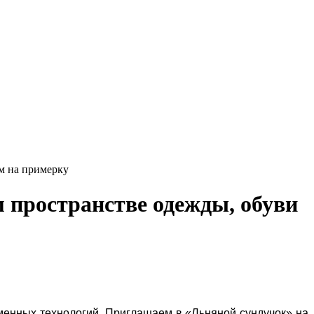
м на примерку
 пространстве одежды, обуви
менных технологий. Приглашаем в «Льняной сундучок» на