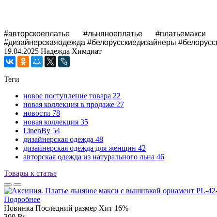
#авторскоеплатье #льняноеплатье #платьемакси #
#дизайнерскаяодежда #белорусскиедизайнеры #белорусс
19.04.2025
Надежда Химдиат
Теги
новое поступление товара
22
новая коллекция в продаже
27
новости
78
новая коллекция
35
LinenBy
54
дизайнерская одежда
48
дизайнерская одежда для женщин
42
авторская одежда из натурального льна
46
Товары к статье
Подробнее
Новинка
Последний размер
Хит
16%
309 Br