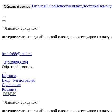
Главная
О нас
Новости
Оплата
Доставка
Помощ
Обратный звонок
"Льняной сундучок"
интернет-магазин дизайнерской одежды и аксессуаров из натур
belinfo88@mail.ru
+375298966294
Обратный звонок
Корзина
Вход
|
Регистрация
Сравнение
Корзина
RU
/
EN
"Льняной сундучок"
интернет-магазин дизайнерской одежды и аксессуаров из натур