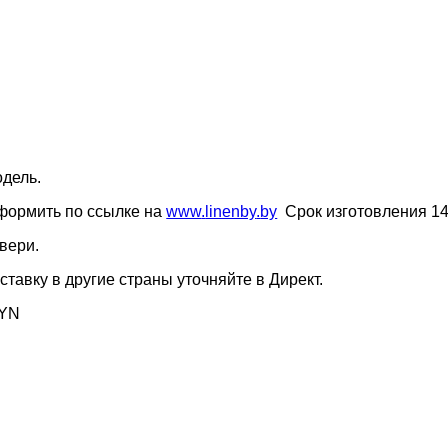
одель.
оформить по ссылке на
www
.
linenby
.
by
Срок изготовления 14
вери.
тавку в другие страны уточняйте в Директ.
BYN