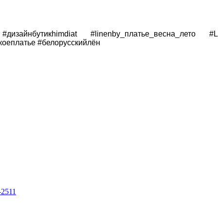
дизайнбутикhimdiat #linenby_платье_весна_лето #
коеплатье #белорусскийлён