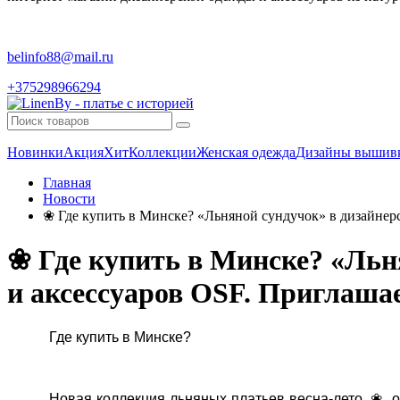
belinfo88@mail.ru
+375298966294
Новинки
Акция
Хит
Коллекции
Женская одежда
Дизайны вышив
Главная
Новости
❀ Где купить в Минске? «Льняной сундучок» в дизайнер
❀ Где купить в Минске? «Льн
и аксессуаров OSF. Приглаша
Где купить в Минске?
Новая коллекция льняных платьев весна-лето
❀
о