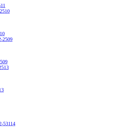
511
10
2509
13