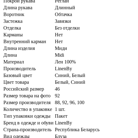
Покрой рукава
Реглан
Длина рукава
Длинный
Воротник
Обтачка
Застежка
Завязки
Отделка
Без отделки
Карманы
Нет
Внутренний карман
Нет
Длина изделия
Миди
Длина
Midi
Материал
Лен 100%
Производитель
LinenBy
Базовый цвет
Синий, Белый
Цвет товара
Белый, Синий
Российский размер
46
Размер товара на фото
92
Размер производителя
88, 92, 96, 100
Количество в упаковке
1 шт.
Тип упаковки одежды
Пакет
Бренд в одежде и обуви
LinenBy
Страна-производитель
Республика Беларусь
Вид одежды
Блуза