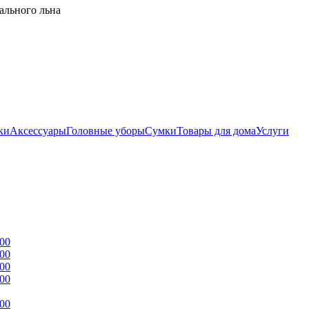
ального льна
ки
Аксессуары
Головные уборы
Сумки
Товары для дома
Услуги