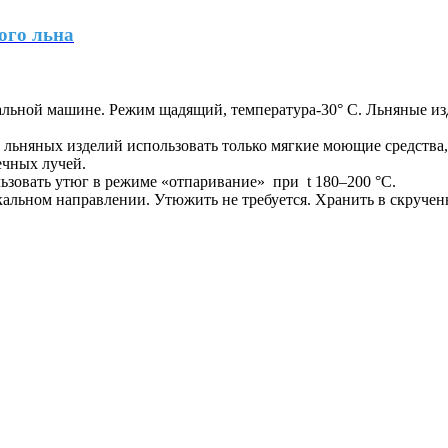
ого льна
ральной машине. Режим щадящий, температура-30° С. Льняные из
и льняных изделий использовать только мягкие моющие средств
ечных лучей.
ьзовать утюг в режиме «отпаривание» при t 180–200 °С.
кальном направлении. Утюжить не требуется. Хранить в скруче