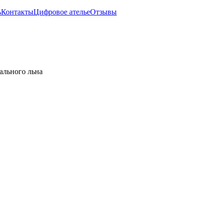
ь
Контакты
Цифровое ателье
Отзывы
ального льна