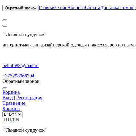
Главная
О нас
Новости
Оплата
Доставка
Помощ
Обратный звонок
"Льняной сундучок"
интернет-магазин дизайнерской одежды и аксессуаров из натур
belinfo88@mail.ru
+375298966294
Обратный звонок
Корзина
Вход
|
Регистрация
Сравнение
Корзина
RU
/
EN
"Льняной сундучок"