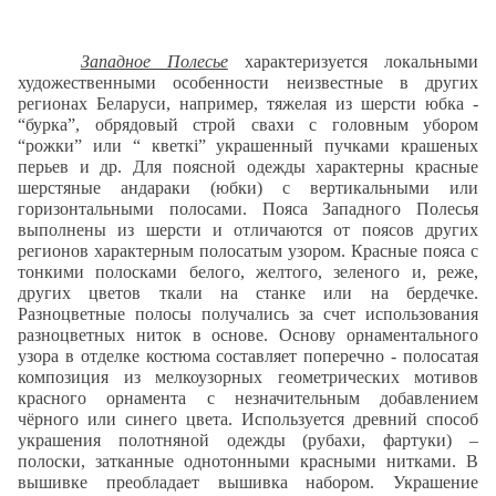
Западное Полесье
характеризуется локальными
художественными особенности неизвестные в других
регионах Беларуси, например, тяжелая из шерсти юбка -
“бурка”, обрядовый строй свахи с головным убором
“рожки” или “ кветкі” украшенный пучками крашеных
перьев и др. Для поясной одежды характерны красные
шерстяные андараки (юбки) с вертикальными или
горизонтальными полосами. Пояса Западного Полесья
выполнены из шерсти и отличаются от поясов других
регионов характерным полосатым узором. Красные пояса с
тонкими полосками белого, желтого, зеленого и, реже,
других цветов ткали на станке или на бердечке.
Разноцветные полосы получались за счет использования
разноцветных ниток в основе. Основу орнаментального
узора в отделке костюма составляет поперечно - полосатая
композиция из мелкоузорных геометрических мотивов
красного орнамента с незначительным добавлением
чёрного или синего цвета. Используется древний способ
украшения полотняной одежды (рубахи, фартуки) –
полоски, затканные однотонными красными нитками. В
вышивке преобладает вышивка набором. Украшение