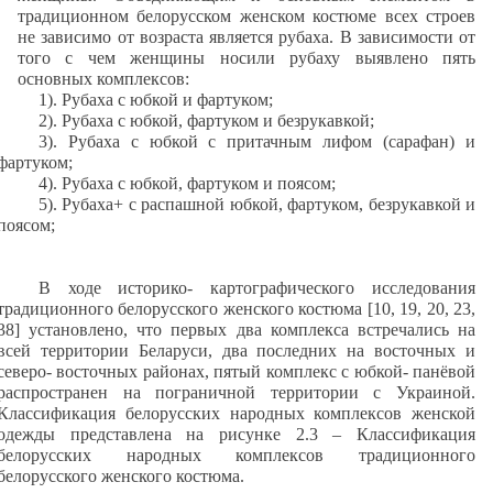
традиционном белорусском женском костюме всех строев
не зависимо от возраста является рубаха. В зависимости от
того с чем женщины носили рубаху выявлено пять
основных комплексов:
1). Рубаха с юбкой и фартуком;
2). Рубаха с юбкой, фартуком и безрукавкой;
3). Рубаха с юбкой с притачным лифом (сарафан) и
фартуком;
4). Рубаха с юбкой, фартуком и поясом;
5). Рубаха+ с распашной юбкой, фартуком, безрукавкой и
поясом;
В ходе историко- картографического исследования
традиционного белорусского женского костюма [
10
,
19
,
20
,
23
,
38
] установлено, что первых два комплекса встречались на
всей территории Беларуси, два последних на восточных и
северо- восточных районах, пятый комплекс с юбкой- панёвой
распространен на пограничной территории с Украиной.
Классификация белорусских народных комплексов женской
одежды представлена на рисунке 2.3 – Классификация
белорусских народных комплексов традиционного
белорусского женского костюма.