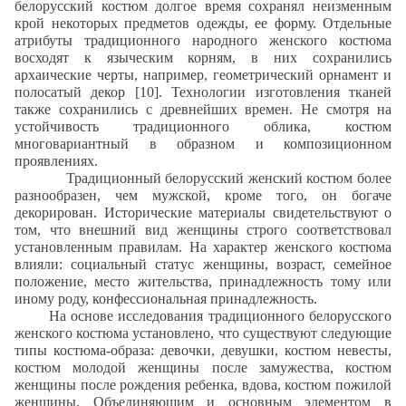
белорусский костюм долгое время сохранял неизменным
крой некоторых предметов одежды, ее форму. Отдельные
атрибуты традиционного народного женского костюма
восходят к языческим корням, в них сохранились
архаические черты, например, геометрический орнамент и
полосатый декор [
10
]. Технологии изготовления тканей
также сохранились с древнейших времен. Не смотря на
устойчивость традиционного облика, костюм
многовариантный в образном и композиционном
проявлениях.
Традиционный белорусский женский костюм более
разнообразен, чем мужской, кроме того, он богаче
декорирован. Исторические материалы свидетельствуют о
том, что внешний вид женщины строго соответствовал
установленным правилам. На характер женского костюма
влияли: социальный статус женщины, возраст, семейное
положение, место жительства, принадлежность тому или
иному роду,
конфессиональная принадлежность.
На основе исследования традиционного белорусского
женского костюма установлено, что существуют следующие
типы костюма-образа:
девочки, девушки, костюм невесты,
костюм молодой женщины после замужества, костюм
женщины после рождения ребенка, вдова, костюм пожилой
женщины. Объединяющим и основным элементом в