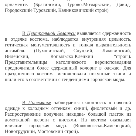
орнаменте. (Брагинский, Турово-Мозырьский, Давид-
Городокский-Туровский, Калинковичский строй).
В
Центральной Беларуси
выявляется сдержанность
в отделке костюма, наблюдается внутренняя цельность,
готическая монументальность и тонкая выразительность
ансамбля. (Пуховичский, Слуцкий, Ляховичский,
Вилейский, Копыльско-Клецкий “строі”).
Представительницы католического вероисповедания
предпочитали более сдержанный колорит в одежде. Для
праздничного костюма использовали покупные ткани и
шили его в соответствии с тенденциями городской моды.
В
Понеманье
наблюдается склонность в поясной
одежде к холодным оттенкам: синий, фиолетовый и др.
Распространение получила накидка- большой платок из
домотканой шерсти с кистями. На костюм оказывает
влияние городская мода. (Волковысско-Каменецкий,
Новогрудский, Мостовский строй).