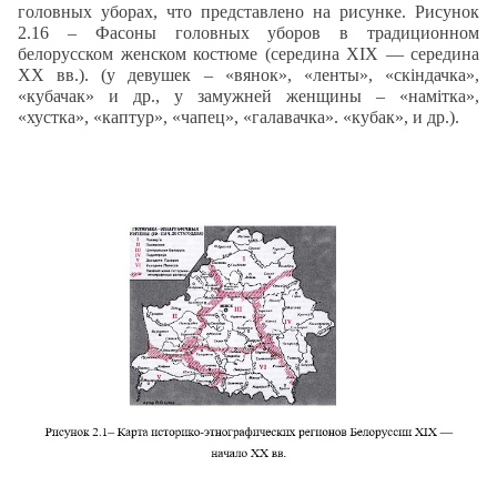
головных уборах, что представлено на рисунке. Рисунок
2.16 – Фасоны головных уборов в традиционном
белорусском женском костюме (середина XIX — середина
XX вв.). (у девушек – «вянок», «ленты», «скіндачка»,
«кубачак» и др., у замужней женщины – «намітка»,
«хустка», «каптур», «чапец», «галавачка». «кубак», и др.).