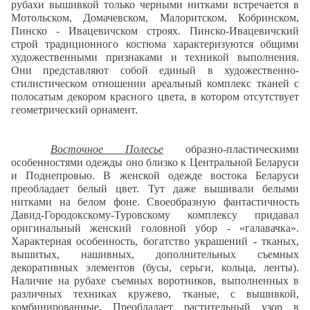
рубахи вышивкой только черными нитками встречается в
Мотольском, Домачевском, Малоритском, Кобринском,
Пинско - Ивацевичском строях. Пинско-Ивацевичский
строй традиционного костюма характеризуются общими
художественными признаками и техникой выполнения.
Они представляют собой единый в художественно-
стилистическом отношении ареальный комплекс тканей с
полосатым декором красного цвета, в котором отсутствует
геометрический орнамент.
Восточное Полесье
образно-пластическими
особенностями одежды оно близко к Центральной Беларуси
и Поднепровью. В женской одежде востока Беларуси
преобладает белый цвет. Тут даже вышивали белыми
нитками на белом фоне. Своеобразную фантастичность
Давид-Городокскому-Туровскому комплексу придавал
оригинальный женский головной убор - «галавачка».
Характерная особенность, богатство украшений - тканых,
вышитых, нашивных, дополнительных съемных
декоративных элементов (бусы, серьги, кольца, ленты).
Наличие на рубахе съемных воротников, выполненных в
различных техниках кружево, тканые, с вышивкой,
комбинированные. Преобладает растительный узор в