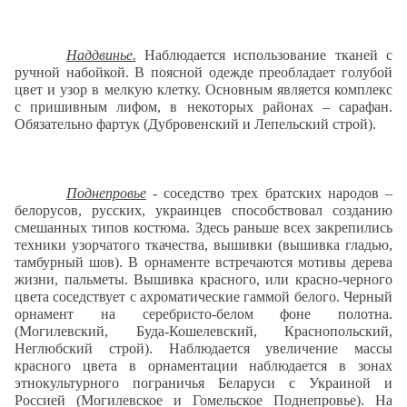
Наддвинье.
Наблюдается использование тканей с
ручной набойкой. В поясной одежде преобладает голубой
цвет и узор в мелкую клетку. Основным является комплекс
с пришивным лифом, в некоторых районах – сарафан.
Обязательно фартук (Дубровенский и Лепельский строй).
Поднепровье
- соседство трех братских народов –
белорусов, русских, украинцев способствовал созданию
смешанных типов костюма. Здесь раньше всех закрепились
техники узорчатого ткачества, вышивки (вышивка гладью,
тамбурный шов). В орнаменте встречаются мотивы дерева
жизни, пальметы. Вышивка красного, или красно-черного
цвета соседствует с ахроматические гаммой белого. Черный
орнамент на серебристо-белом фоне полотна.
(Могилевский, Буда-Кошелевский, Краснопольский,
Неглюбский строй). Наблюдается увеличение массы
красного цвета в орнаментации наблюдается в зонах
этнокультурного пограничья Беларуси с Украиной и
Россией (Могилевское и Гомельское Поднепровье). На