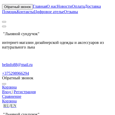
Главная
О нас
Новости
Оплата
Доставка
Обратный звонок
Помощь
Контакты
Цифровое ателье
Отзывы
"Льняной сундучок"
интернет-магазин дизайнерской одежды и аксессуаров из
натурального льна
belinfo88@mail.ru
+375298966294
Обратный звонок
Корзина
Вход
|
Регистрация
Сравнение
Корзина
RU
/
EN
"Льняной сундучок"