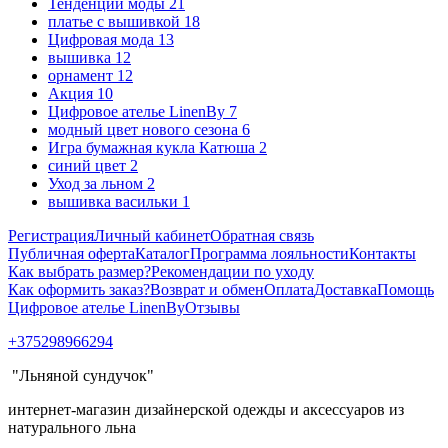
Тенденции моды
21
платье с вышивкой
18
Цифровая мода
13
вышивка
12
орнамент
12
Акция
10
Цифровое ателье LinenBy
7
модный цвет нового сезона
6
Игра бумажная кукла Катюша
2
синий цвет
2
Уход за льном
2
вышивка васильки
1
Регистрация
Личный кабинет
Обратная связь
Публичная оферта
Каталог
Программа лояльности
Контакты
Как выбрать размер?
Рекомендации по уходу
Как оформить заказ?
Возврат и обмен
Оплата
Доставка
Помощь
Цифровое ателье LinenBy
Отзывы
+375298966294
"Льняной сундучок"
интернет-магазин дизайнерской одежды и аксессуаров из
натурального льна