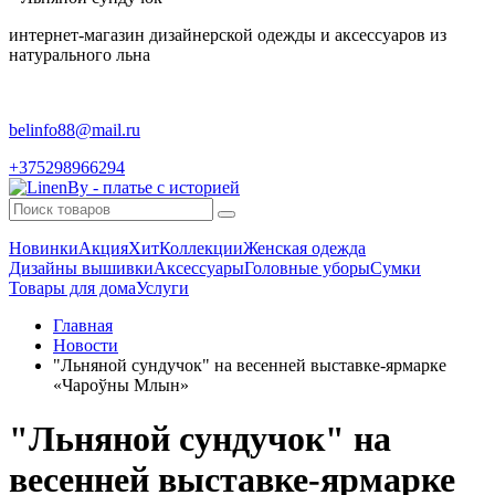
интернет-магазин дизайнерской одежды и аксессуаров из
натурального льна
belinfo88@mail.ru
+375298966294
Новинки
Акция
Хит
Коллекции
Женская одежда
Дизайны вышивки
Аксессуары
Головные уборы
Сумки
Товары для дома
Услуги
Главная
Новости
"Льняной сундучок" на весенней выставке-ярмарке
«Чароўны Млын»
"Льняной сундучок" на
весенней выставке-ярмарке