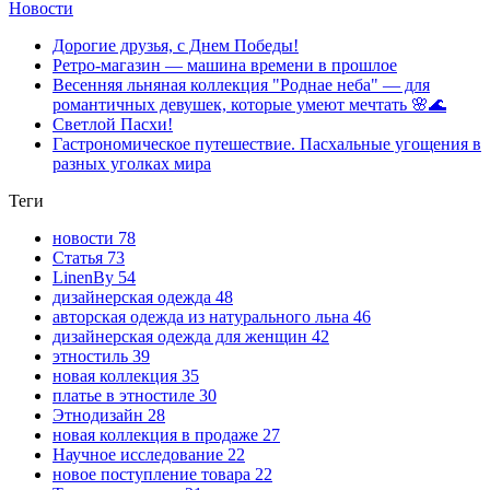
Новости
Дорогие друзья, с Днем Победы!
Ретро-магазин — машина времени в прошлое
Весенняя льняная коллекция "Роднае неба" — для
романтичных девушек, которые умеют мечтать 🌸🌊
Светлой Пасхи!
Гастрономическое путешествие. Пасхальные угощения в
разных уголках мира
Теги
новости
78
Статья
73
LinenBy
54
дизайнерская одежда
48
авторская одежда из натурального льна
46
дизайнерская одежда для женщин
42
этностиль
39
новая коллекция
35
платье в этностиле
30
Этнодизайн
28
новая коллекция в продаже
27
Научное исследование
22
новое поступление товара
22