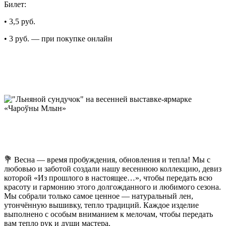
Билет:
•
3,5 руб.
•
3 руб. — при покупке онлайн
💐
Весна
—
время
пробуждения
,
обновления
и
тепла
!
Мы
с
любовью
и
заботой
создали
нашу
весеннюю
коллекцию,
девиз
которой
«Из
прошлого
в
настоящее…», чтобы передать всю
красоту и гармонию этого долгожданного и любимого сезона.
Мы собрали только самое ценное — натуральный лен,
утончённую вышивку, тепло традиций. Каждое изделие
выполнено с особым вниманием к мелочам, чтобы передать
вам тепло рук и души мастера.