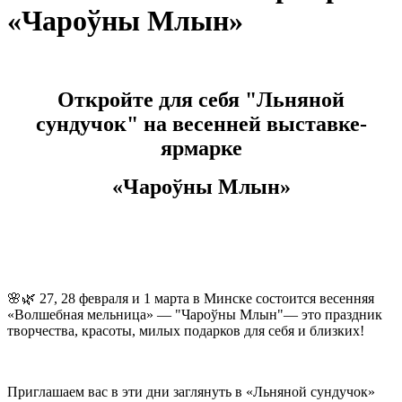
«Чароўны Млын»
Откройте для себя "Льняной
сундучок" на весенней выставке-
ярмарке
«Чароўны Млын»
🌸🌿
27, 28 февраля и 1 марта в Минске состоится весенняя
«Волшебная мельница» —
"Чароўны Млын"
—
это
праздник
творчества, красоты, милых подарков для себя и близких!
Приглашаем
вас
в эти дни заглянуть в «Льняной сундучок»