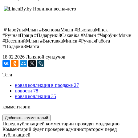
#ЧароўныМлын #ВясновыМлын #ВыставаМінск
#РучнаяПраца #Падарункі8Сакавіка #Млын #ЧароўныМлын
#ВесеннийМлын #ВыставкаМинск #РучнаяРабота
#Подарки8Марта
18.02.2026
Льняной сундучок
Теги
новая коллекция в продаже
27
новости
78
новая коллекция
35
комментарии
Добавить комментарий
Перед публикацией комментарии проходят модерацию
Комментарий будет проверен администратором перед
публикацией