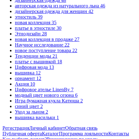
дизайнерская одежда
48
авторская одежда из натурального льна
46
дизайнерская одежда для женщин
42
этностиль
39
новая коллекция
35
платье в этностиле
30
Этнодизайн
28
новая коллекция в продаже
27
Научное исследование
22
новое поступление товара
22
Тенденции моды
21
платье с вышивкой
18
Цифровая мода
13
вышивка
12
орнамент
12
Акция
10
Цифровое ателье LinenBy
7
модный цвет нового сезона
6
Игра бумажная кукла Катюша
2
синий цвет
2
Уход за льном
2
вышивка васильки
1
Регистрация
Личный кабинет
Обратная связь
Публичная оферта
Каталог
Программа лояльности
Контакты