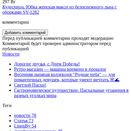
297 Br
Кудесница. Юбка женская макси из белоснежного льна с
оборками SY-1282
комментарии
Добавить комментарий
Перед публикацией комментарии проходят модерацию
Комментарий будет проверен администратором перед
публикацией
Новости
Дорогие друзья, с Днем Победы!
Ретро-магазин — машина времени в прошлое
Весенняя льняная коллекция "Роднае неба" — для
романтичных девушек, которые умеют мечтать 🌸🌊
Светлой Пасхи!
Гастрономическое путешествие. Пасхальные угощения в
разных уголках мира
Теги
новости
78
Статья
73
LinenBy
54