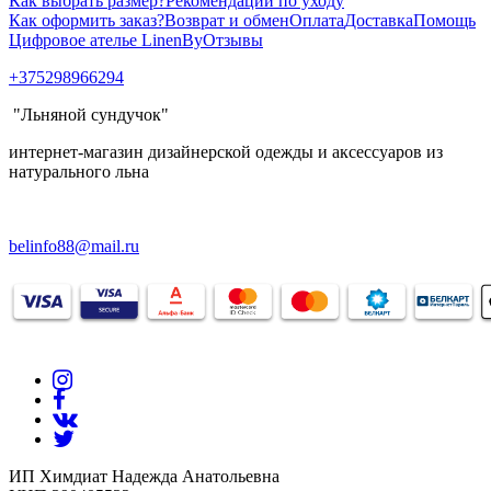
Как выбрать размер?
Рекомендации по уходу
Как оформить заказ?
Возврат и обмен
Оплата
Доставка
Помощь
Цифровое ателье LinenBy
Отзывы
+375298966294
"Льняной сундучок"
интернет-магазин дизайнерской одежды и аксессуаров из
натурального льна
belinfo88@mail.ru
ИП Химдиат Надежда Анатольевна