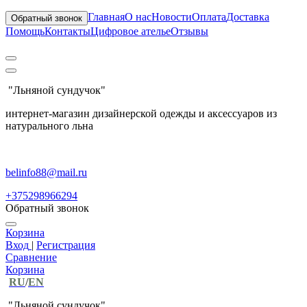
Главная
О нас
Новости
Оплата
Доставка
Обратный звонок
Помощь
Контакты
Цифровое ателье
Отзывы
"Льняной сундучок"
интернет-магазин дизайнерской одежды и аксессуаров из
натурального льна
belinfo88@mail.ru
+375298966294
Обратный звонок
Корзина
Вход
|
Регистрация
Сравнение
Корзина
RU
/
EN
"Льняной сундучок"