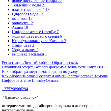
новое поступление товара
22
Тенденции моды
21
платье с вышивкой
18
Цифровая мода
13
вышивка
12
орнамент
12
Акция
10
Цифровое ателье LinenBy
7
модный цвет нового сезона
6
Игра бумажная кукла Катюша
2
синий цвет
2
Уход за льном
2
вышивка васильки
1
Регистрация
Личный кабинет
Обратная связь
Публичная оферта
Каталог
Программа лояльности
Контакты
Как выбрать размер?
Рекомендации по уходу
Как оформить заказ?
Возврат и обмен
Оплата
Доставка
Помощь
Цифровое ателье LinenBy
Отзывы
+375298966294
"Льняной сундучок"
интернет-магазин дизайнерской одежды и аксессуаров из
натурального льна