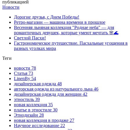
публикацией
Новости
Дорогие друзья, с Днем Победы!
Ретро-магазин — машина времени в прошлое
Весенняя льняная коллекция "Роднае неба" — для
романтичных девушек, которые умеют мечтать 🌸🌊
Светлой Пасхи!
Гастрономическое путешествие. Пасхальные угощения в
разных уголках мира
Теги
новости
78
Статья
73
LinenBy
54
дизайнерская одежда
48
авторская одежда из натурального льна
46
дизайнерская одежда для женщин
42
этностиль
39
новая коллекция
35
платье в этностиле
30
Этнодизайн
28
новая коллекция в продаже
27
Научное исследование
22