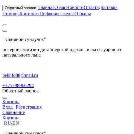
Главная
О нас
Новости
Оплата
Доставка
Обратный звонок
Помощь
Контакты
Цифровое ателье
Отзывы
"Льняной сундучок"
интернет-магазин дизайнерской одежды и аксессуаров из
натурального льна
belinfo88@mail.ru
+375298966294
Обратный звонок
Корзина
Вход
|
Регистрация
Сравнение
Корзина
RU
/
EN
"Льняной сундучок"