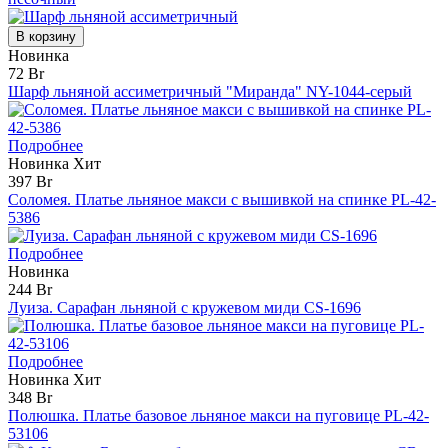
В корзину
Новинка
72 Br
Шарф льняной ассиметричный "Миранда" NY-1044-серый
Подробнее
Новинка
Хит
397 Br
Соломея. Платье льняное макси с вышивкой на спинке PL-42-
5386
Подробнее
Новинка
244 Br
Луиза. Сарафан льняной с кружевом миди CS-1696
Подробнее
Новинка
Хит
348 Br
Полюшка. Платье базовое льняное макси на пуговице PL-42-
53106