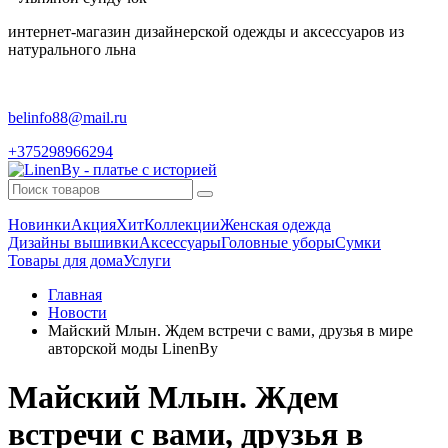
интернет-магазин дизайнерской одежды и аксессуаров из
натурального льна
belinfo88@mail.ru
+375298966294
Новинки
Акция
Хит
Коллекции
Женская одежда
Дизайны вышивки
Аксессуары
Головные уборы
Сумки
Товары для дома
Услуги
Главная
Новости
Майский Млын. Ждем встречи с вами, друзья в мире
авторской моды LinenBy
Майский Млын. Ждем
встречи с вами, друзья в