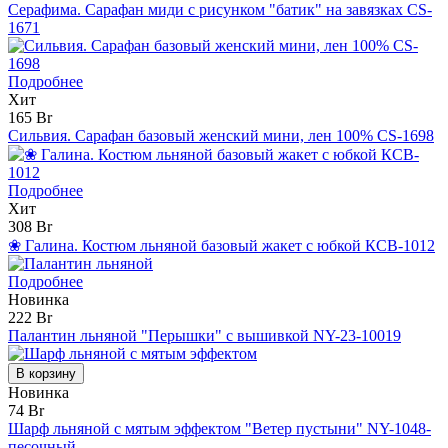
Серафима. Сарафан миди с рисунком "батик" на завязках CS-
1671
Подробнее
Хит
165 Br
Сильвия. Сарафан базовый женский мини, лен 100% CS-1698
Подробнее
Хит
308 Br
❀ Галина. Костюм льняной базовый жакет с юбкой КCB-1012
Подробнее
Новинка
222 Br
Палантин льняной "Перышки" с вышивкой NY-23-10019
В корзину
Новинка
74 Br
Шарф льняной с мятым эффектом "Ветер пустыни" NY-1048-
песочный