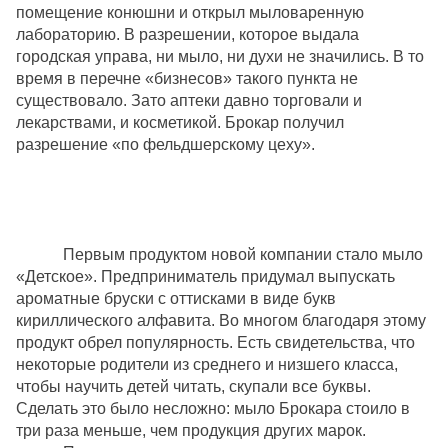
помещение
конюшни
и
открыл мыловаренную
лабораторию. В разрешении, которое выдала
городская управа, ни мыло, ни духи не значились. В то
время в перечне «бизнесов» такого пункта не
существовало. Зато аптеки
давно торговали
и
лекарствами, и косметикой. Брокар получил
разрешение «по фельдшерскому цеху».
Первым продуктом новой компании стало мыло
«Детское». Предприниматель придумал выпускать
ароматные бруски с оттисками в виде букв
кириллического алфавита
.
Во
многом
благодаря
этому
продукт
обрел
популярность
.
Есть
свидетельства
, что
некоторые родители из среднего и низшего класса,
чтобы научить детей читать, скупали все буквы.
Сделать это было несложно: мыло Брокара стоило в
три раза меньше, чем продукция других марок.