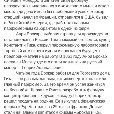
Он еще в молодости запатентовал формулу
прозрачного глицеринового и кокосового мыла и искал
место, где дело имело бы наибольший успех. Брокар-
старший начал во Франции
,
отправился
в
США
,
бывал
в
Российской
империи
,
где
работал
главным
парфюмерным
лаборантом
в
одной
из
фирм
.
Анри Брокар, выбирая страну для производства,
остановился на России
.
Там
зна
комый его семьи, купец
Константин Гика, открыл парфюмерную лабораторию и
торговый дом своего имени и пригласил будущего
предпринимателя на работу. В 1861 году Анри Брокар
поехал в Москву, где его стали называть на русский
манер — Генрих Афанасьевич.
Четыре года Брокар работал для Торгового дома
Гика — по разным данным, как инженер-технолог или
главный парфюмер. За это время он успел жениться
на бельгийке Шарлотте Равэ и разработать формулу
концентрированных духов. Находку Генрих Брокар
решил продать на родине. Ее выкупила французская
фирма «Рур Бертран» за 25 тысяч франков. Деньги
стали начальным капиталом фирмы «Брокар и Ко».