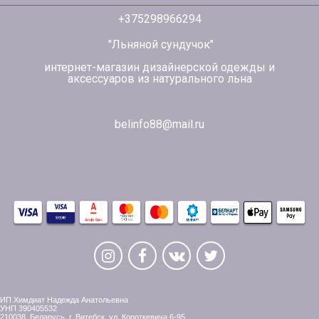
+375298966294
"Льняной сундучок"
интернет-магазин дизайнерской одежды и
аксессуаров из натурального льна
belinfo88@mail.ru
ИП Химдиат Надежда Анатольевна
УНП 390405532
210038, Беларусь, г. Витебск, ул. Короткевича,6-95