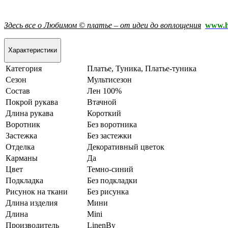
Здесь все о Любимом © платье – от идеи до воплощения
www.h
Характеристики
Категория
Платье, Туника, Платье-туника
Сезон
Мультисезон
Состав
Лен 100%
Покрой рукава
Втачной
Длина рукава
Короткий
Воротник
Без воротника
Застежка
Без застежки
Отделка
Декоративный цветок
Карманы
Да
Цвет
Темно-синий
Подкладка
Без подкладки
Рисунок на ткани
Без рисунка
Длина изделия
Мини
Длина
Mini
Производитель
LinenBy