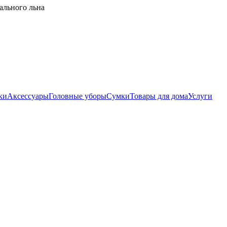
ального льна
ки
Аксессуары
Головные уборы
Сумки
Товары для дома
Услуги