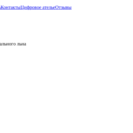
ь
Контакты
Цифровое ателье
Отзывы
ального льна