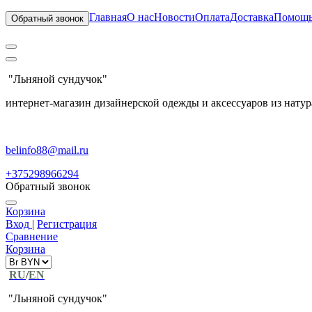
Главная
О нас
Новости
Оплата
Доставка
Помощ
Обратный звонок
"Льняной сундучок"
интернет-магазин дизайнерской одежды и аксессуаров из натур
belinfo88@mail.ru
+375298966294
Обратный звонок
Корзина
Вход
|
Регистрация
Сравнение
Корзина
RU
/
EN
"Льняной сундучок"