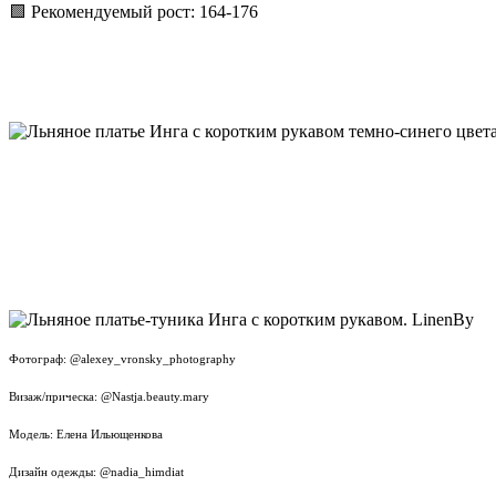
🟩 Рекомендуемый рост: 164-176
Фотограф: @alexey_vronsky_photography
Визаж/прическа: @Nastja.beauty.mary
Модель: Елена Ильющенкова
Дизайн одежды: @nadia_himdiat