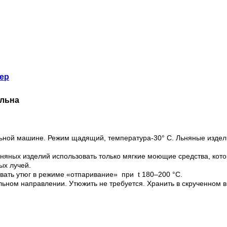
мер
 льна
альной машине. Режим щадящий, температура-30° С. Льняные издели
льняных изделий использовать только мягкие моющие средства, ко
ых лучей.
вать утюг в режиме «отпаривание» при t 180–200 °С.
льном направлении. Утюжить не требуется. Хранить в скрученном в