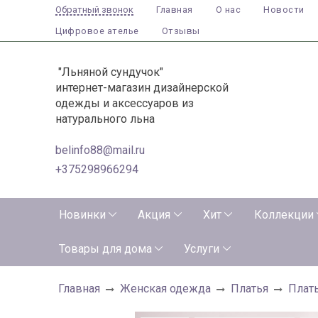
Главная
О нас
Новости
Обратный звонок
Цифровое ателье
Отзывы
"Льняной сундучок"
интернет-магазин дизайнерской
одежды и аксессуаров из
натурального льна
belinfo88@mail.ru
+375298966294
Новинки
Акция
Хит
Коллекции
Товары для дома
Услуги
Главная
Женская одежда
Платья
Плат