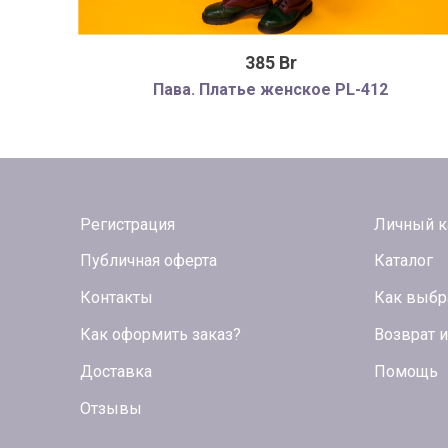
385 Br
Пава. Платье женское PL-412
Регистрация
Личный к
Публичная оферта
Каталог
Контакты
Как выбр
Как оформить заказ?
Возврат 
Доставка
Помощь
Отзывы