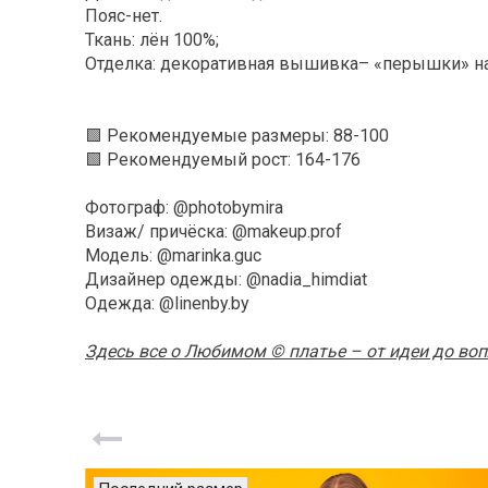
Пояс-нет.
Ткань: лён 100%;
Отделка: декоративная вышивка– «перышки» на
🟩 Рекомендуемые размеры: 88-100
🟩 Рекомендуемый рост: 164-176
Фотограф: @photobymira
Визаж/ причёска: @makeup.prof
Модель: @marinka.guc
Дизайнер одежды: @nadia_himdiat
Одежда: @linenby.by
Здесь все о Любимом © платье – от идеи до во