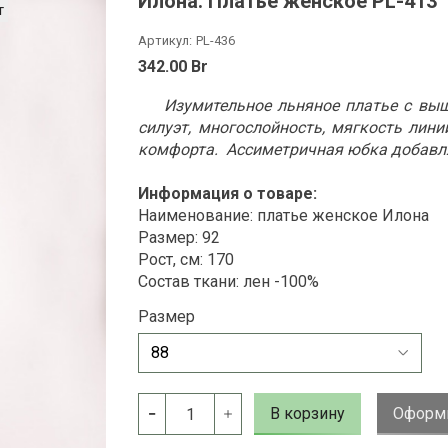
Илона. Платье женское PL-413
т
Артикул:
PL-436
342.00 Br
Изумительное льняное платье с выши
силуэт, многослойность, мягкость лини
комфорта. Ассиметричная юбка добавля
Информация о товаре:
Наименование: платье женское Илона
Размер: 92
Рост, см: 170
Состав ткани: лен -100%
Размер
В корзину
Оформи