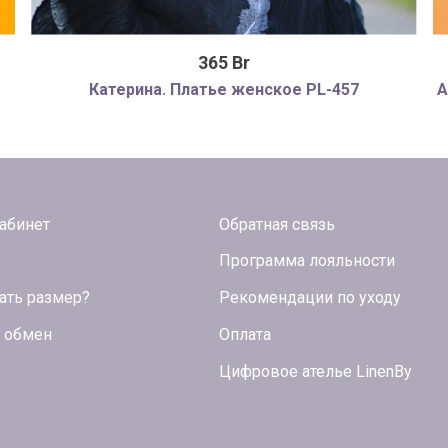
365 Br
Катерина. Платье женское PL-457
А
абинет
Обратная связь
Программа лояльности
ать размер?
Рекомендации по уходу
и обмен
Оплата
Цифровое ателье LinenBy