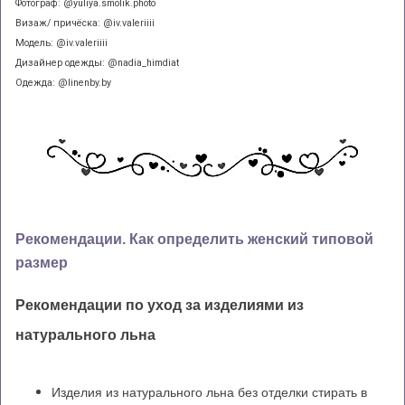
Фотограф: @
yuliya
.
smolik
.
photo
Визаж/ причёска: @iv.valeriiii
Модель: @iv.valeriiii
Дизайнер одежды: @nadia_himdiat
Одежда: @linenby.by
Рекомендации. Как определить женский типовой
размер
Рекомендации по уход за изделиями из
натурального льна
Изделия из натурального льна без отделки стирать в