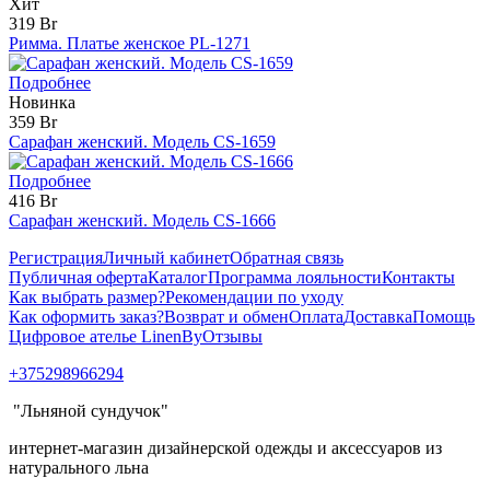
Хит
319 Br
Римма. Платье женское PL-1271
Подробнее
Новинка
359 Br
Сарафан женский. Модель CS-1659
Подробнее
416 Br
Сарафан женский. Модель CS-1666
Регистрация
Личный кабинет
Обратная связь
Публичная оферта
Каталог
Программа лояльности
Контакты
Как выбрать размер?
Рекомендации по уходу
Как оформить заказ?
Возврат и обмен
Оплата
Доставка
Помощь
Цифровое ателье LinenBy
Отзывы
+375298966294
"Льняной сундучок"
интернет-магазин дизайнерской одежды и аксессуаров из
натурального льна