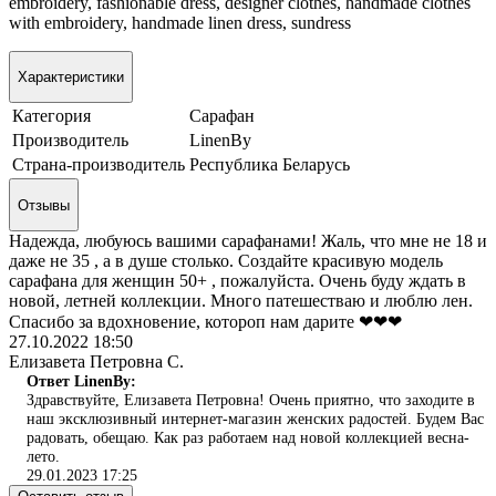
embroidery, fashionable dress, designer clothes, handmade clothes
with embroidery, handmade linen dress,
sundress
Характеристики
Категория
Сарафан
Производитель
LinenBy
Страна-производитель
Республика Беларусь
Отзывы
Надежда, любуюсь вашими сарафанами! Жаль, что мне не 18 и
даже не 35 , а в душе столько. Создайте красивую модель
сарафана для женщин 50+ , пожалуйста. Очень буду ждать в
новой, летней коллекции. Много патешестваю и люблю лен.
Спасибо за вдохновение, котороп нам дарите ❤❤❤
27.10.2022 18:50
Елизавета Петровна С.
Ответ LinenBy:
Здравствуйте, Елизавета Петровна! Очень приятно, что заходите в
наш эксклюзивный интернет-магазин женских радостей. Будем Вас
радовать, обещаю. Как раз работаем над новой коллекцией весна-
лето.
29.01.2023 17:25