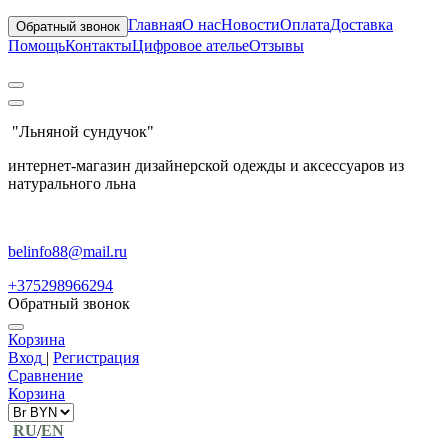
Главная
О нас
Новости
Оплата
Доставка
Обратный звонок
Помощь
Контакты
Цифровое ателье
Отзывы
"Льняной сундучок"
интернет-магазин дизайнерской одежды и аксессуаров из
натурального льна
belinfo88@mail.ru
+375298966294
Обратный звонок
Корзина
Вход
|
Регистрация
Сравнение
Корзина
RU
/
EN