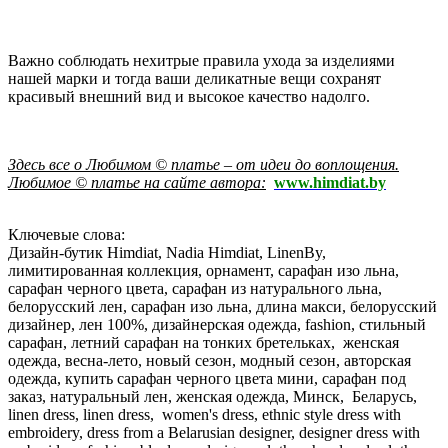
Важно соблюдать нехитрые правила ухода за изделиями
нашей марки и тогда ваши деликатные вещи сохранят
красивый внешний вид и высокое качество надолго.
Здесь все о Любимом © платье – от идеи до воплощения.
Любимое © платье на сайте автора:
www.himdiat.by
Ключевые слова:
Дизайн-бутик Himdiat, Nadia Himdiat, LinenBy,
лимитированная коллекция, орнамент, сарафан изо льна,
сарафан черного цвета, сарафан из натурального льна,
белорусский лен, сарафан изо льна, длина макси, белорусский
дизайнер, лен 100%, дизайнерская одежда, fashion, стильный
сарафан, летний сарафан на тонких бретельках, женская
одежда, весна-лето, новый сезон, модный сезон, авторская
одежда, купить сарафан черного цвета мини, сарафан под
заказ, натуральный лен, женская одежда, Минск, Беларусь,
linen dress, linen dress, women's dress, ethnic style dress with
embroidery, dress from a Belarusian designer, designer dress with