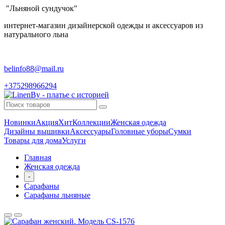
"Льняной сундучок"
интернет-магазин дизайнерской одежды и аксессуаров из
натурального льна
belinfo88@mail.ru
+375298966294
Новинки
Акция
Хит
Коллекции
Женская одежда
Дизайны вышивки
Аксессуары
Головные уборы
Сумки
Товары для дома
Услуги
Главная
Женская одежда
-
Сарафаны
Сарафаны льняные