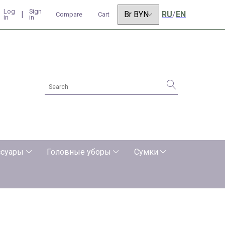
Log
Sign
|
RU
/
EN
Compare
Cart
in
in
ссуары
Головные уборы
Сумки