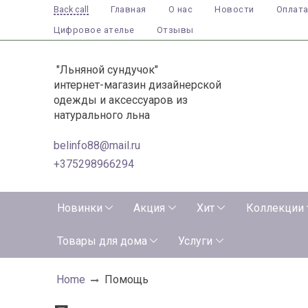
Главная
О нас
Новости
Оплат
Back call
Цифровое ателье
Отзывы
"Льняной сундучок"
интернет-магазин дизайнерской
одежды и аксессуаров из
натурального льна
belinfo88@mail.ru
+375298966294
Новинки
Акция
Хит
Коллекции
Товары для дома
Услуги
Home
Помощь