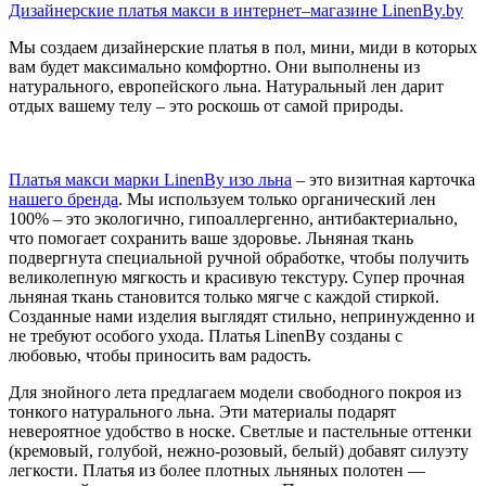
Дизайнерские платья макси в интернет–магазине LinenBy.by
Мы создаем дизайнерские платья в пол, мини, миди в которых
вам будет максимально комфортно. Они выполнены из
натурального, европейского льна. Натуральный лен дарит
отдых вашему телу – это роскошь от самой природы.
Платья макси марки LinenBy изо льна
– это визитная карточка
нашего бренда
. Мы используем только органический лен
100% – это экологично, гипоаллергенно, антибактериально,
что помогает сохранить ваше здоровье. Льняная ткань
подвергнута специальной ручной обработке, чтобы получить
великолепную мягкость и красивую текстуру. Супер прочная
льняная ткань становится только мягче с каждой стиркой.
Созданные нами изделия выглядят стильно, непринужденно и
не требуют особого ухода. Платья LinenBy созданы с
любовью, чтобы приносить вам радость.
Для знойного лета предлагаем модели свободного покроя из
тонкого натурального льна. Эти материалы подарят
невероятное удобство в носке. Светлые и пастельные оттенки
(кремовый, голубой, нежно-розовый, белый) добавят силуэту
легкости. Платья из более плотных льняных полотен —