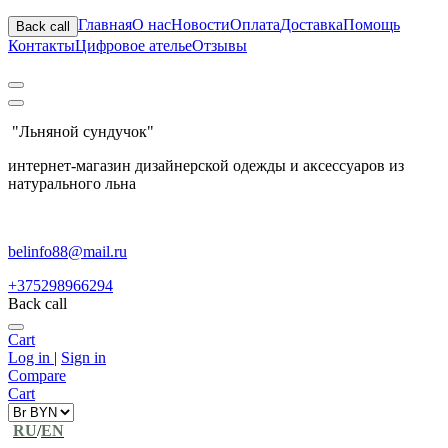
Главная
О нас
Новости
Оплата
Доставка
Помощь
Back call
Контакты
Цифровое ателье
Отзывы
"Льняной сундучок"
интернет-магазин дизайнерской одежды и аксессуаров из
натурального льна
belinfo88@mail.ru
+375298966294
Back call
Cart
Log in
|
Sign in
Compare
Cart
RU
/
EN