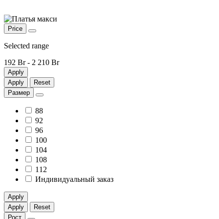
Price
Selected range
192 Br
-
2 210 Br
Apply
Apply
Reset
Размер
88
92
96
100
104
108
112
Индивидуальный заказ
Apply
Apply
Reset
Рост