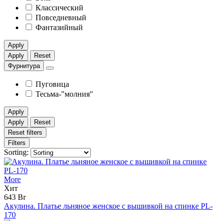
Классический
Повседневный
Фантазийный
Apply
Apply
Reset
Фурнитура
Пуговица
Тесьма-"молния"
Apply
Apply
Reset
Reset filters
Filters
Sorting:
More
Хит
643 Br
Акулина. Платье льняное женское с вышивкой на спинке PL-
170