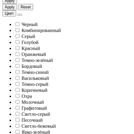
Apply
Apply
Reset
Цвет
Черный
Комбинированный
Серый
Голубой
Красный
Оранжевый
Темно-зелёный
Бордовый
Темно-синий
Васильковый
Темно-серый
Коричневый
Охра
Молочный
Графитовый
Светло-серый
Песочный
Светло-бежевый
Ярко-зелёный