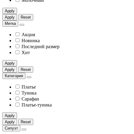
Молочный
Apply
Apply
Reset
Метка
Акция
Новинка
Последний размер
Хит
Apply
Apply
Reset
Категория
Платье
Туника
Сарафан
Платье-туника
Apply
Apply
Reset
Силуэт