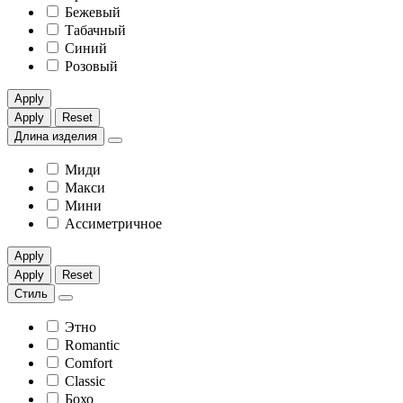
Бежевый
Табачный
Синий
Розовый
Apply
Apply
Reset
Длина изделия
Миди
Макси
Мини
Ассиметричное
Apply
Apply
Reset
Стиль
Этно
Romantic
Comfort
Classic
Бохо