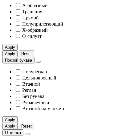
А-образный
Трапеция
Прямой
Полуприлегающий
X-образный
О-силуэт
Apply
Apply
Reset
Покрой рукава
Полуреглан
Цельнокроеный
Втачной
Реглан
Без рукава
Рубашечный
Втачной на манжете
Apply
Apply
Reset
Отделка